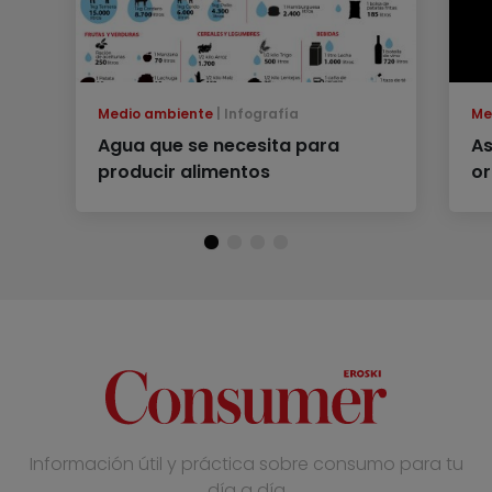
Medio ambiente
Infografía
Me
Agua que se necesita para
As
producir alimentos
o
Información útil y práctica sobre consumo para tu
día a día