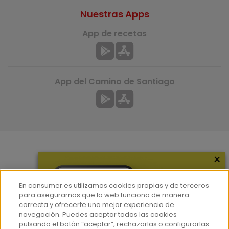
Nuestras Apps
App de recetas
App del Camino de Santiago
×
Más información
¿Quiénes somos?
En consumer.es utilizamos cookies propias y de terceros
Hemeroteca
para asegurarnos que la web funciona de manera
correcta y ofrecerte una mejor experiencia de
Contacto
navegación. Puedes aceptar todas las cookies
pulsando el botón “aceptar”, rechazarlas o configurarlas
Prensa