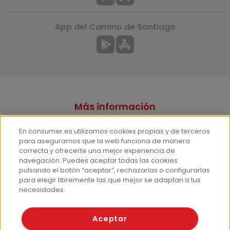
App del Camino de Santiago
Más información
¿Quiénes somos?
En consumer.es utilizamos cookies propias y de terceros
Hemeroteca
para asegurarnos que la web funciona de manera
correcta y ofrecerte una mejor experiencia de
Contacto
navegación. Puedes aceptar todas las cookies
pulsando el botón “aceptar”, rechazarlas o configurarlas
Prensa
para elegir libremente las que mejor se adaptan a tus
Corpus Lingüístico Consumer
necesidades.
© Fundación EROSKI
Aceptar
Aviso legal
Políticas de privacidad