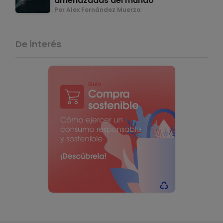
amenazadas del mundo
Por Alex Fernández Muerza
De interés