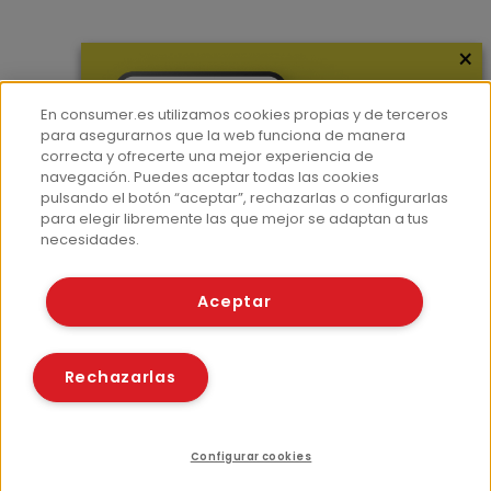
×
Más información
¿Quiénes somos?
En consumer.es utilizamos cookies propias y de terceros
Hemeroteca
para asegurarnos que la web funciona de manera
correcta y ofrecerte una mejor experiencia de
Contacto
navegación. Puedes aceptar todas las cookies
pulsando el botón “aceptar”, rechazarlas o configurarlas
Prensa
para elegir libremente las que mejor se adaptan a tus
Corpus Lingüístico Consumer
necesidades.
© Fundación EROSKI
Aceptar
Aviso legal
Políticas de privacidad
Políticas de cookies
Rechazarlas
Configurar cookies
Recursos relacionados
Compartir