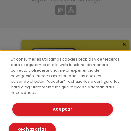
×
Más información
¿Quiénes somos?
En consumer.es utilizamos cookies propias y de terceros
Hemeroteca
para asegurarnos que la web funciona de manera
correcta y ofrecerte una mejor experiencia de
Contacto
navegación. Puedes aceptar todas las cookies
pulsando el botón “aceptar”, rechazarlas o configurarlas
Prensa
para elegir libremente las que mejor se adaptan a tus
Corpus Lingüístico Consumer
necesidades.
© Fundación EROSKI
Aceptar
Aviso legal
Políticas de privacidad
Políticas de cookies
Rechazarlas