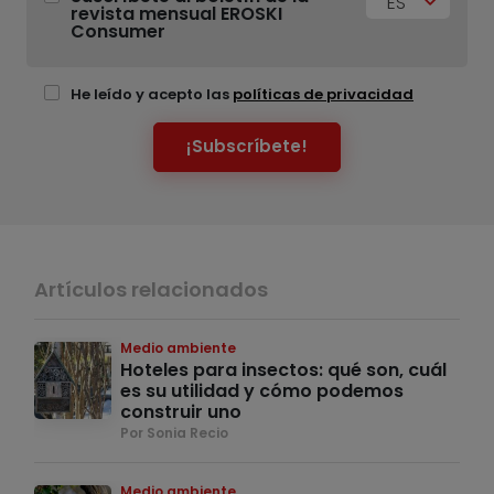
ES
revista mensual EROSKI
Consumer
He leído y acepto las
políticas de privacidad
¡Subscríbete!
Artículos relacionados
Medio ambiente
Hoteles para insectos: qué son, cuál
es su utilidad y cómo podemos
construir uno
Por Sonia Recio
Medio ambiente