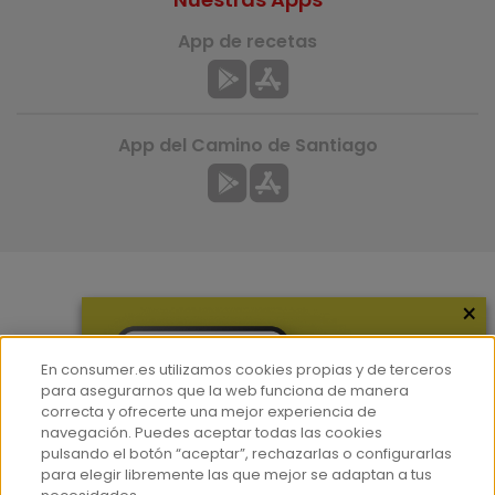
App de recetas
App del Camino de Santiago
×
Más información
¿Quiénes somos?
En consumer.es utilizamos cookies propias y de terceros
Hemeroteca
para asegurarnos que la web funciona de manera
correcta y ofrecerte una mejor experiencia de
Contacto
navegación. Puedes aceptar todas las cookies
pulsando el botón “aceptar”, rechazarlas o configurarlas
Prensa
para elegir libremente las que mejor se adaptan a tus