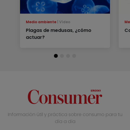
Medio ambiente
Vídeo
Me
Plagas de medusas, ¿cómo
C
actuar?
Información útil y práctica sobre consumo para tu
día a día