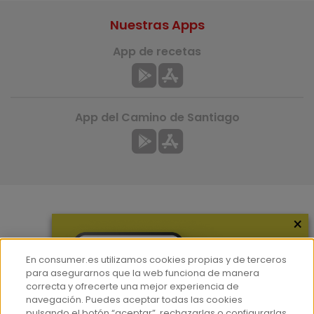
Nuestras Apps
App de recetas
App del Camino de Santiago
×
Más información
¿Quiénes somos?
En consumer.es utilizamos cookies propias y de terceros
Hemeroteca
para asegurarnos que la web funciona de manera
correcta y ofrecerte una mejor experiencia de
Contacto
navegación. Puedes aceptar todas las cookies
pulsando el botón “aceptar”, rechazarlas o configurarlas