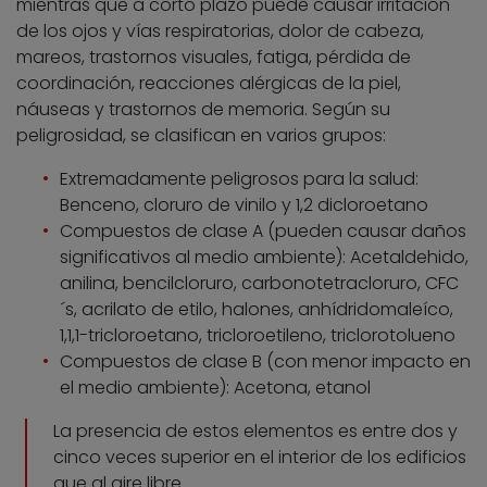
mientras que a corto plazo puede causar irritación
de los ojos y vías respiratorias, dolor de cabeza,
mareos, trastornos visuales, fatiga, pérdida de
coordinación, reacciones alérgicas de la piel,
náuseas y trastornos de memoria. Según su
peligrosidad, se clasifican en varios grupos:
Extremadamente peligrosos para la salud:
Benceno, cloruro de vinilo y 1,2 dicloroetano
Compuestos de clase A (pueden causar daños
significativos al medio ambiente): Acetaldehido,
anilina, bencilcloruro, carbonotetracloruro, CFC
´s, acrilato de etilo, halones, anhídridomaleíco,
1,1,1-tricloroetano, tricloroetileno, triclorotolueno
Compuestos de clase B (con menor impacto en
el medio ambiente): Acetona, etanol
La presencia de estos elementos es entre dos y
cinco veces superior en el interior de los edificios
que al aire libre