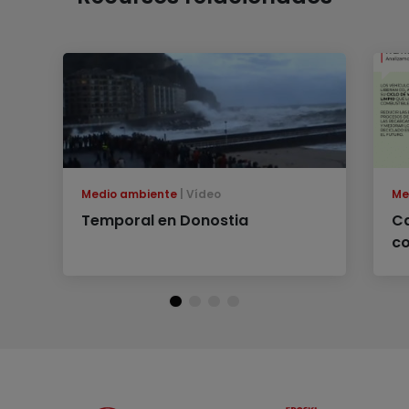
Medio ambiente
Vídeo
Me
Temporal en Donostia
Ca
co