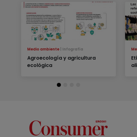
Medio ambiente
Infografía
Me
Agroecología y agricultura
Et
ecológica
al