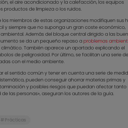
ón, el aire acondicionado y la calefacción, los equipos
os productos de limpieza o los ruidos.
e los miembros de estas organizaciones modifiquen sus 
il y siempre que no suponga un gran coste económico,
ambiental. Además del bloque central dirigido a las bue
documento se da un pequeño repaso a
problemas ambient
o climático. También aparece un apartado explicando el
los de peligrosidad. Por último, se facilitan una serie d
nadas con el medio ambiente.
car el sentido común y tener en cuenta una serie de medi
istemática, pueden conseguir ahorrar materias primas y
ntaminación y posibles riesgos que puedan afectar tanto 
de las personas», aseguran los autores de la guía.
Prácticas