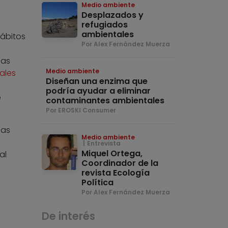
Medio ambiente
Desplazados y
refugiados
ambientales
hábitos
Por Alex Fernández Muerza
nas
Medio ambiente
ales
Diseñan una enzima que
podría ayudar a eliminar
e
contaminantes ambientales
Por EROSKI Consumer
das
Medio ambiente
Entrevista
Miquel Ortega,
al
Coordinador de la
revista Ecología
Política
Por Alex Fernández Muerza
De interés