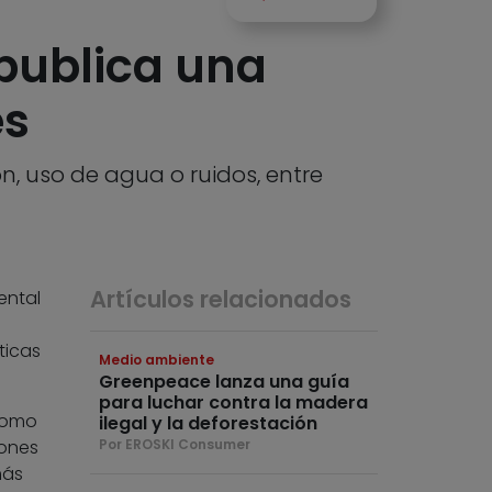
 publica una
es
n, uso de agua o ruidos, entre
Artículos relacionados
ental
ticas
Medio ambiente
Greenpeace lanza una guía
para luchar contra la madera
 como
ilegal y la deforestación
iones
Por EROSKI Consumer
más