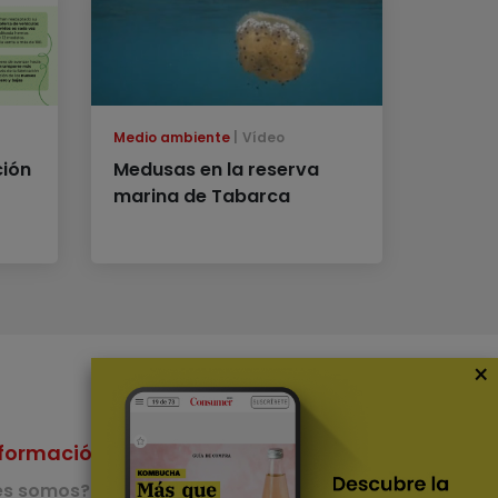
Medio ambiente
Vídeo
ción
Medusas en la reserva
marina de Tabarca
×
formación
Nuestras Apps
es somos?
App de recetas