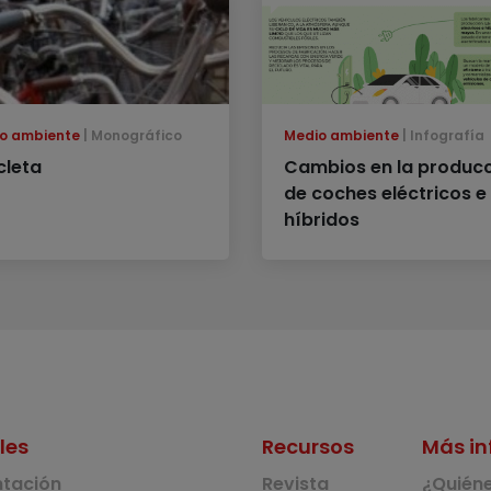
o ambiente
Monográfico
Medio ambiente
Infografía
cleta
Cambios en la produc
de coches eléctricos e
híbridos
les
Recursos
Más in
ntación
Revista
¿Quién