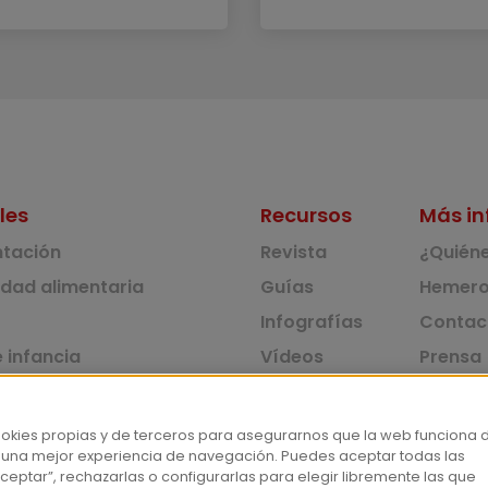
les
Recursos
Más in
ntación
Revista
¿Quién
idad alimentaria
Guías
Hemero
Infografías
Contac
 infancia
Vídeos
Prensa
 ambiente y solidaridad
Monográficos
Corpus 
Consu
dad y consumo
ookies propias y de terceros para asegurarnos que la web funciona 
 una mejor experiencia de navegación. Puedes aceptar todas las
tas
ceptar”, rechazarlas o configurarlas para elegir libremente las que