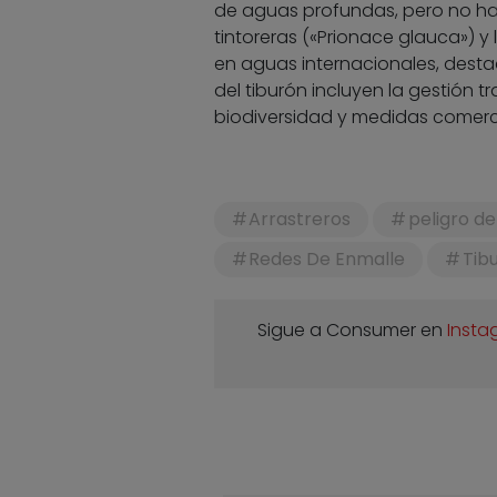
de aguas profundas, pero no hay
tintoreras («Prionace glauca») y l
en aguas internacionales, desta
del tiburón incluyen la gestión 
biodiversidad y medidas comercia
Arrastreros
peligro de
Redes De Enmalle
Tib
Sigue a Consumer en
Insta