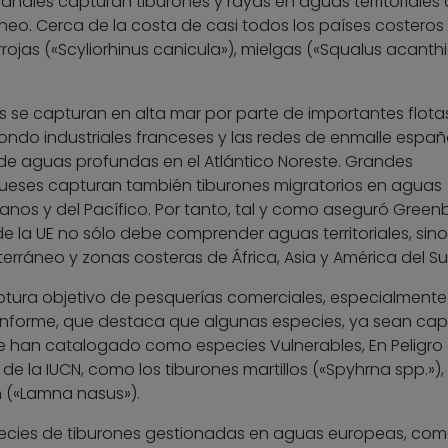
ales capturan tiburones y rayas en aguas territoriales 
áneo. Cerca de la costa de casi todos los países costeros 
jas («Scyliorhinus canicula»), mielgas («Squalus acanthi
se capturan en alta mar por parte de importantes flota
fondo industriales franceses y las redes de enmalle españ
 de aguas profundas en el Atlántico Noreste. Grandes
ueses capturan también tiburones migratorios en aguas
canos y del Pacífico. Por tanto, tal y como aseguró Greenb
de la UE no sólo debe comprender aguas territoriales, sino
erráneo y zonas costeras de África, Asia y América del Sur
tura objetivo de pesquerías comerciales, especialmente
l informe, que destaca que algunas especies, ya sean cap
se han catalogado como especies Vulnerables, En Peligro 
a de la IUCN, como los tiburones martillos («Spyhrna spp.»), 
ón («Lamna nasus»).
pecies de tiburones gestionadas en aguas europeas, com