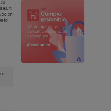
las
ses, ni
rvación
e la
o