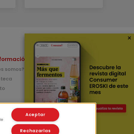
×
formación
Nuestras Apps
es somos?
App de recetas
teca
to
App del Camino de
Santiago
Lingüístico
mer
Aceptar
de
Rechazarlas