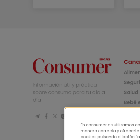
Cana
Alime
Segur
Información útil y práctica
Salud
sobre consumo para tu día a
día
Bebé e
Medio
Socie
En consumer.es utilizamos c
manera correcta y ofrecerte
Masco
cookies pulsando el botón “a