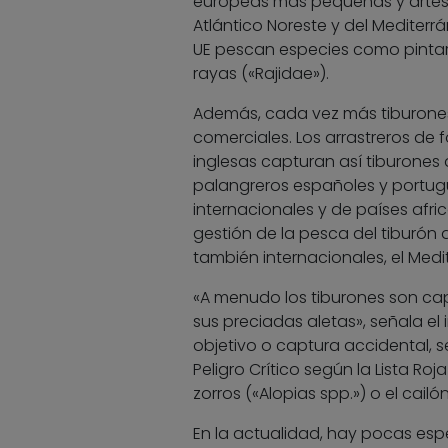
europeas más pequeñas y artesan
Atlántico Noreste y del Mediterr
UE pescan especies como pintarro
rayas («Rajidae»).
Además, cada vez más tiburones 
comerciales. Los arrastreros de 
inglesas capturan así tiburones
palangreros españoles y portug
internacionales y de países afri
gestión de la pesca del tiburón 
también internacionales, el Medit
«A menudo los tiburones son cap
sus preciadas aletas», señala e
objetivo o captura accidental, 
Peligro Crítico según la Lista Roj
zorros («Alopias spp.») o el cail
En la actualidad, hay pocas es