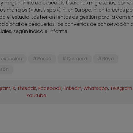
 ningún límite de pesca de tiburones migratorios, como 
os marrajos («Isurus spp.»), ni en Europa, ni en terceros paí
ca el estudio. Las herramientas de gestión para la conse
tradicional de pesquerías, los convenios de conservación d
les, según indica el informe.
 extinción
Pesca
Quimera
Raya
urón
gram
,
X
,
Threads
,
Facebook
,
Linkedin
,
Whatsapp
,
Telegram
Youtube