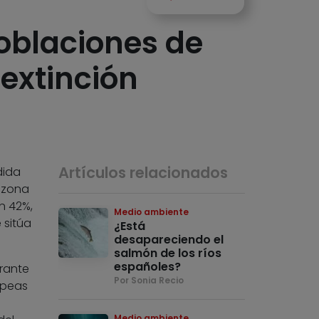
oblaciones de
 extinción
Artículos relacionados
dida
 zona
n 42%,
Medio ambiente
 sitúa
¿Está
desapareciendo el
salmón de los ríos
españoles?
rante
Por Sonia Recio
opeas
Medio ambiente