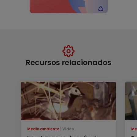
Recursos relacionados
Medio ambiente
Vídeo
Me