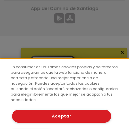
App del Camino de Santiago
×
Más información
¿Quiénes somos?
En consumer.es utilizamos cookies propias y de terceros
Hemeroteca
para asegurarnos que la web funciona de manera
correcta y ofrecerte una mejor experiencia de
Contacto
navegación. Puedes aceptar todas las cookies
pulsando el botón “aceptar”, rechazarlas o configurarlas
Prensa
para elegir libremente las que mejor se adaptan a tus
Corpus Lingüístico Consumer
necesidades.
© Fundación EROSKI
Aceptar
Aviso legal
Políticas de privacidad
Políticas de cookies