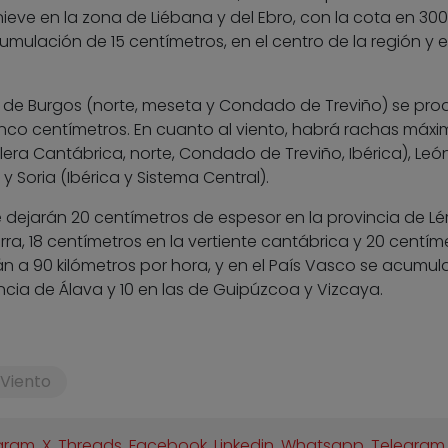
ieve en la zona de Liébana y del Ebro, con la cota en 30
mulación de 15 centímetros, en el centro de la región y el
ia de Burgos (norte, meseta y Condado de Treviño) se pr
nco centímetros. En cuanto al viento, habrá rachas máxi
lera Cantábrica, norte, Condado de Treviño, Ibérica), Leó
y Soria (Ibérica y Sistema Central).
ejarán 20 centímetros de espesor en la provincia de Lé
arra, 18 centímetros en la vertiente cantábrica y 20 centím
arán a 90 kilómetros por hora, y en el País Vasco se acumul
ncia de Álava y 10 en las de Guipúzcoa y Vizcaya.
Viento
gram
,
X
,
Threads
,
Facebook
,
Linkedin
,
Whatsapp
,
Telegram