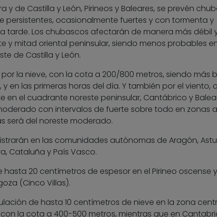
a y de Castilla y León, Pirineos y Baleares, se prevén chu
 persistentes, ocasionalmente fuertes y con tormenta y
la tarde. Los chubascos afectarán de manera más débil 
rte y mitad oriental peninsular, siendo menos probables en
ste de Castilla y León.
or la nieve, con la cota a 200/800 metros, siendo más 
 y en las primeras horas del día. Y también por el viento, 
e en el cuadrante noreste peninsular, Cantábrico y Balea
 moderado con intervalos de fuerte sobre todo en zonas a
ias será del noreste moderado.
gistrarán en las comunidades autónomas de Aragón, Astur
ra, Cataluña y País Vasco.
hasta 20 centímetros de espesor en el Pirineo oscense 
oza (Cinco Villas).
lación de hasta 10 centímetros de nieve en la zona centr
tal, con la cota a 400-500 metros, mientras que en Cantabri