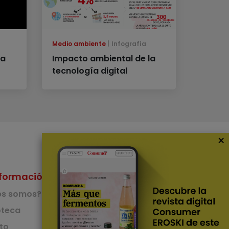
Medio ambiente
Infografía
na
Impacto ambiental de la
tecnología digital
×
formación
Nuestras Apps
es somos?
App de recetas
teca
to