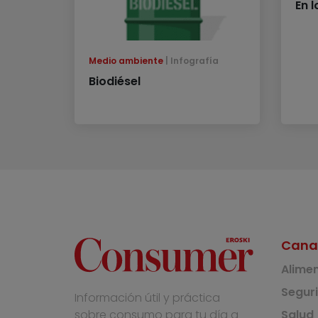
En l
Medio ambiente
Infografía
Biodiésel
Cana
Alime
Segur
Información útil y práctica
Salud
sobre consumo para tu día a