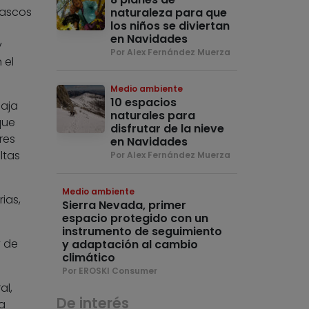
bascos
naturaleza para que
los niños se diviertan
en Navidades
y
Por Alex Fernández Muerza
 el
Medio ambiente
10 espacios
baja
naturales para
que
disfrutar de la nieve
res
en Navidades
ltas
Por Alex Fernández Muerza
Medio ambiente
ias,
Sierra Nevada, primer
espacio protegido con un
instrumento de seguimiento
y de
y adaptación al cambio
climático
Por EROSKI Consumer
al,
De interés
a