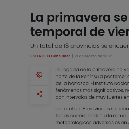
La primavera se
temporal de vie
Un total de 18 provincias se encue
Por
EROSKI Consumer
21 de marzo de 2007
La llegada de la primavera no va
norte de la Península por terce
de la borrasca. El Instituto Nac
fenómenos más significativos, ne
con intervalos de muy fuertes en
Un total de 18 provincias se encue
todas corresponden a la mitad 
meteorológicos adversos es en An