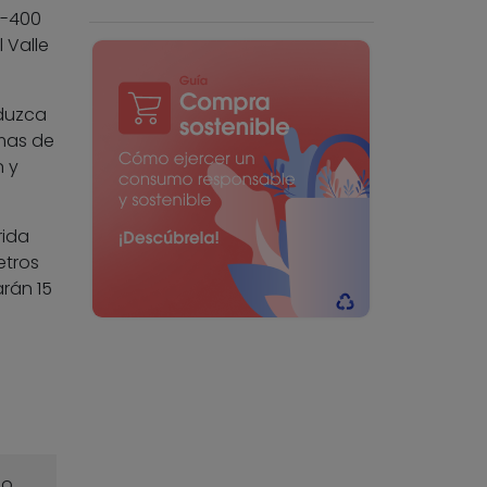
0-400
 Valle
oduzca
mas de
n y
rida
etros
arán 15
o