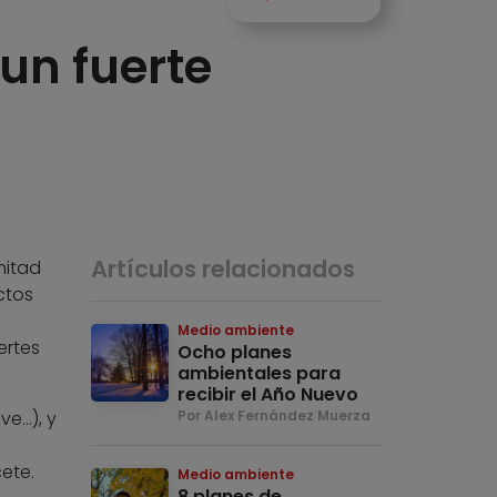
un fuerte
Artículos relacionados
mitad
ctos
Medio ambiente
ertes
Ocho planes
ambientales para
recibir el Año Nuevo
ve…), y
Por Alex Fernández Muerza
ete.
Medio ambiente
8 planes de