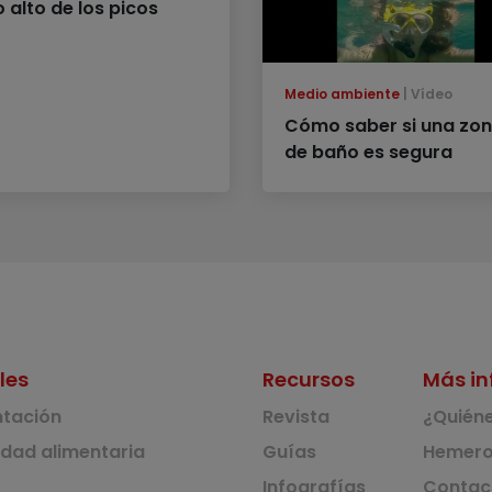
o alto de los picos
Medio ambiente
Vídeo
Cómo saber si una zo
de baño es segura
les
Recursos
Más in
ntación
Revista
¿Quién
idad alimentaria
Guías
Hemero
Infografías
Contac