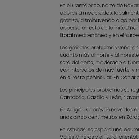
En el Cantábrico, norte de Navarr
débiles a moderados, localmente
granizo, disminuyendo algo por 
dispersa al resto de la mitad no
litoral mediterráneo y en el suroe
Los grandes problemas vendrán p
cuanto más al norte y al noreste,
será del norte, moderado a fuert
con intervalos de muy fuerte, y
en el resto peninsular. En Canar
Los principales problemas se re
Cantabria, Castilla y León, Navar
En Aragón se prevén nevadas de 
unos cinco centímetros en Zarag
En Asturias, se espera una acumu
Valles Mineros y el litoral orien