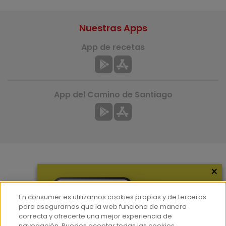
Nuestras Apps
App de recetas
App del Camino de Santiago
×
Más información
¿Quiénes somos?
En consumer.es utilizamos cookies propias y de terceros
Hemeroteca
para asegurarnos que la web funciona de manera
correcta y ofrecerte una mejor experiencia de
Contacto
navegación. Puedes aceptar todas las cookies