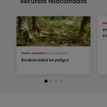
Recursos relacionados
Me
VI
C
Medio ambiente
Monográfico
Biodiversidad en peligro