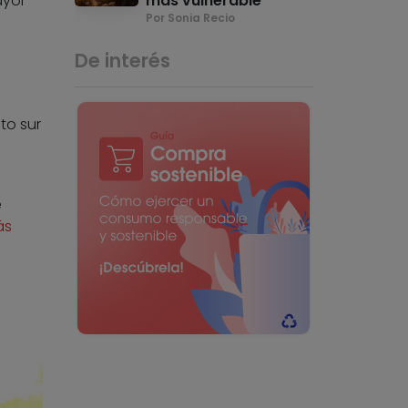
ayor
más vulnerable
Por Sonia Recio
De interés
to sur
e
ás