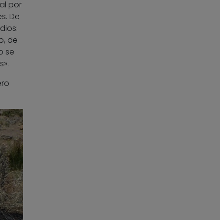
al por
s. De
dios:
o, de
o se
s».
ero