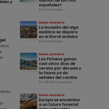
salmón de los ríos
ables y
españoles?
Por Sonia Recio
Medio ambiente
La invasión del alga
asiática se dispara
en el litoral andaluz
gel
Por Sonia Recio
raros
s
Medio ambiente
an
Los Pirineos ganan
casi cinco días de
verano por década y
la fauna ya da
señales del cambio
Por EROSKI Consumer
abria,
Medio ambiente
Europa se encamina
ún
a un futuro forestal