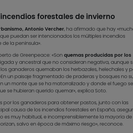
incendios forestales de invierno
Urbanismo, Antonio Vercher
, ha afirmado que hay «much
que puedan ser intencionados los múltiples incendios
 de la península».
experto de Greenpeace: «Son
quemas producidas por los
aigada y ancestral que no consideran negativa, aunque 
o, los ganaderos quemaban los herbazales, helechales y 
. «En un paisaje fragmentado de praderas y bosques no s
 un monte que se ha matorralizado y donde el fuego s
que se hubieran querido quemar», explica Soto.
 por los ganaderos para obtener pastos, junto con las
cipal causa de los incendios forestales en España, asegu
o es muy habitual, e incomprensiblemente la mayoría de 
izan, salvo en época de máximo riesgo», reconoce.