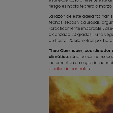
este experto, lo diferente este
riesgo es hacia febrero o marzo.
La razón de este adelanto han s
fechas, secas y calurosas, argu
«prácticamente imparable», aseg
alcanzado 20 grados-, una vegeta
de hasta 120 kilómetros por hora
Theo Oberhuber, coordinador d
climático
: «Una de sus consecu
incrementan el riesgo de incend
difíciles de controlar
«.