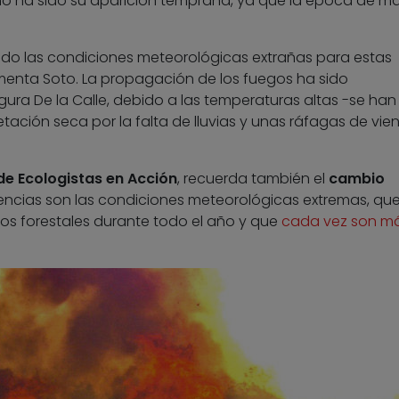
 año ha sido su aparición temprana, ya que la época de m
ido las condiciones meteorológicas extrañas para estas
menta Soto. La propagación de los fuegos ha sido
ura De la Calle, debido a las temperaturas altas -se han
ción seca por la falta de lluvias y unas ráfagas de vien
.
e Ecologistas en Acción
, recuerda también el
cambio
encias son las condiciones meteorológicas extremas, qu
ios forestales durante todo el año y que
cada vez son m