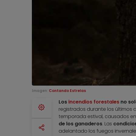
Imagen:
Contando Estrelas
Los
incendios forestales
no sol
registrados durante los últimos 
temporada estival, causados en
de los ganaderos
. Las
condicio
adelantado los fuegos invernales