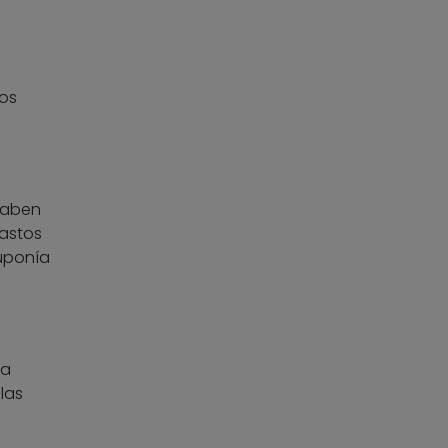
os
saben
pastos
uponía
e
ra
las