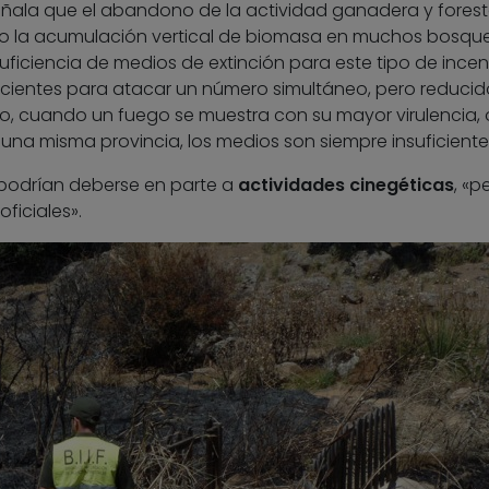
señala que el abandono de la actividad ganadera y forest
sto la acumulación vertical de biomasa en muchos bosque
suficiencia de medios de extinción para este tipo de incen
cientes para atacar un número simultáneo, pero reducid
go, cuando un fuego se muestra con su mayor virulencia, 
una misma provincia, los medios son siempre insuficiente
odrían deberse en parte a
actividades cinegéticas
, «p
ficiales».