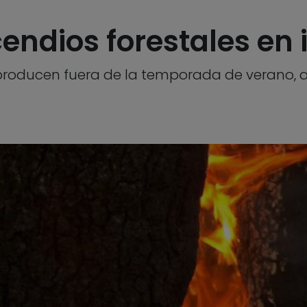
endios forestales en 
se producen fuera de la temporada de veran
5