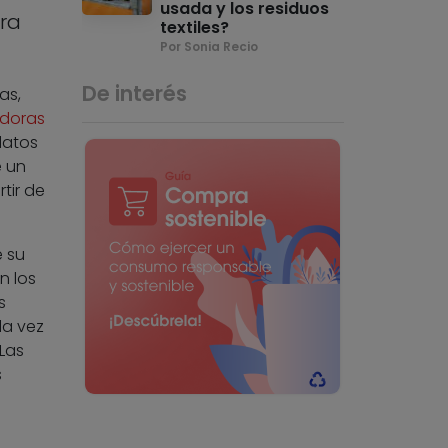
usada y los residuos
rra
textiles?
Por Sonia Recio
De interés
as,
adoras
datos
e un
tir de
e su
n los
s
da vez
Las
s