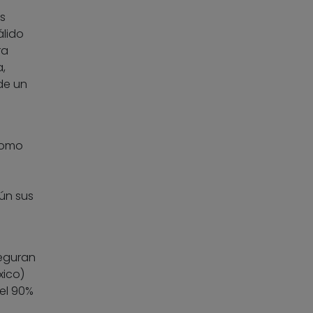
s
álido
ra
,
de un
 como
gún sus
eguran
xico)
el 90%