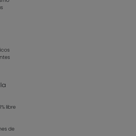
ismo
as
icos
antes
la
% libre
nes de