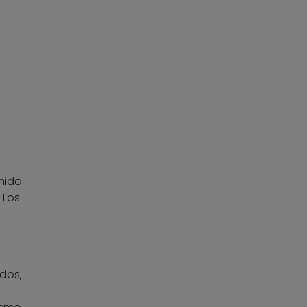
nido
 Los
dos,
s