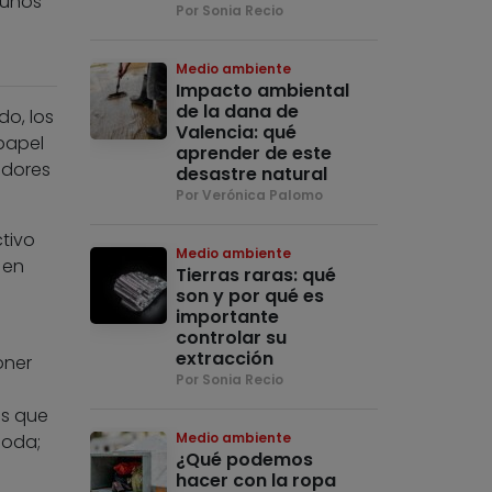
gunos
Por Sonia Recio
Medio ambiente
Impacto ambiental
de la dana de
do, los
Valencia: qué
papel
aprender de este
idores
desastre natural
Por Verónica Palomo
tivo
Medio ambiente
 en
Tierras raras: qué
son y por qué es
importante
controlar su
extracción
oner
Por Sonia Recio
os que
Medio ambiente
moda;
¿Qué podemos
hacer con la ropa