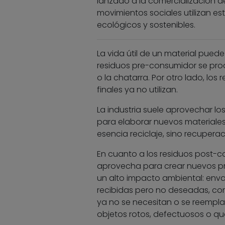
lanzado a la comercialización d
movimientos sociales utilizan e
ecológicos y sostenibles.
La vida útil de un material pued
residuos pre-consumidor se prod
o la chatarra. Por otro lado, l
finales ya no utilizan.
La industria suele aprovechar l
para elaborar nuevos materiales 
esencia reciclaje, sino recuperac
En cuanto a los residuos post-con
aprovecha para crear nuevos pro
un alto impacto ambiental: enva
recibidas pero no deseadas, com
ya no se necesitan o se reempl
objetos rotos, defectuosos o qu