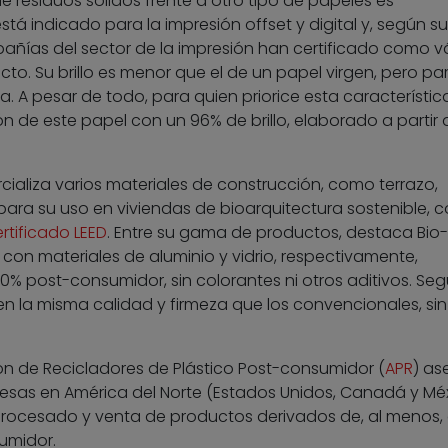
 residuos sólidos frente a otro tipo de papeles es
stá indicado para la impresión offset y digital y, según su
pañías del sector de la impresión han certificado como v
o. Su brillo es menor que el de un papel virgen, pero pa
 A pesar de todo, para quien priorice esta característica
 de este papel con un 96% de brillo, elaborado a partir 
ializa varios materiales de construcción, como terrazo,
 para su uso en viviendas de bioarquitectura sostenible,
rtificado LEED
. Entre su gama de productos, destaca Bio-
con materiales de aluminio y vidrio, respectivamente,
00% post-consumidor, sin colorantes ni otros aditivos. Se
en la misma calidad y firmeza que los convencionales, sin
ón de Recicladores de Plástico Post-consumidor (
APR
) as
esas en América del Norte (Estados Unidos, Canadá y Mé
eprocesado y venta de productos derivados de, al menos, 
umidor.