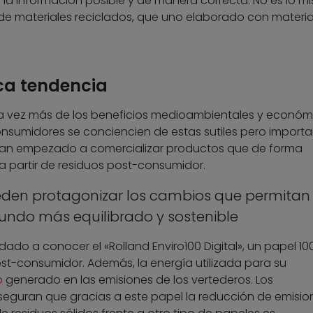
la información posible y de manera correcta. No es lo m
de materiales reciclados, que uno elaborado con materi
ca tendencia
a vez más de los beneficios medioambientales y económ
onsumidores se conciencien de estas sutiles pero import
han empezado a comercializar productos que de forma
 a partir de residuos post-consumidor.
den protagonizar los cambios que permitan 
undo más equilibrado y sostenible
do a conocer el «Rolland Enviro100 Digital», un papel 100
ost-consumidor. Además, la energía utilizada para su
o
generado en las emisiones de los vertederos. Los
eguran que gracias a este papel la reducción de emisio