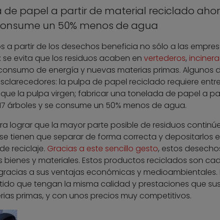
 de papel a partir de material reciclado aho
e consume un 50% menos de agua
 a partir de los desechos beneficia no sólo a las empres
: se evita que los residuos acaben en
vertederos
,
inciner
consumo de energía y nuevas materias primas. Algunos 
sclarecedores: la pulpa de papel reciclado requiere entr
ue la pulpa virgen; fabricar una tonelada de papel a par
a 17 árboles y se consume un 50% menos de agua.
a lograr que la mayor parte posible de residuos continú
tos se tienen que separar de forma correcta y depositarlos e
de reciclaje.
Gracias a este sencillo gesto
, estos desecho
bienes y materiales. Estos productos reciclados son ca
racias a sus ventajas económicas y medioambientales. 
tido que tengan la misma calidad y prestaciones que su
ias primas, y con unos precios muy competitivos.