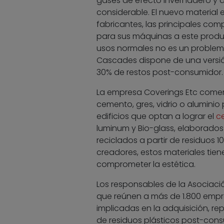
gases de efecto invernadero y de
considerable. El nuevo material e
fabricantes, las principales com
para sus máquinas a este product
usos normales no es un problema.
Cascades dispone de una versión
30% de restos post-consumidor.
La empresa Coverings Etc comerc
cemento, gres, vidrio o aluminio
edificios que optan a lograr el
ce
luminum y Bio-glass, elaborados 
reciclados a partir de residuos 1
creadores, estos materiales tien
comprometer la estética.
Los responsables de la Asociaci
que reúnen a más de 1.800 empr
implicadas en la adquisición, r
de residuos plásticos post-cons