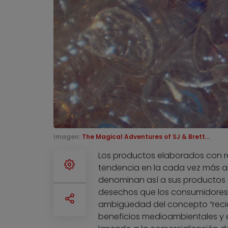
Imagen:
The Magical Adventures of SJ & Brett...
Los productos elaborados con r
tendencia en la cada vez más am
denominan así a sus productos g
desechos que los consumidores h
ambigüedad del concepto “recic
beneficios medioambientales y 