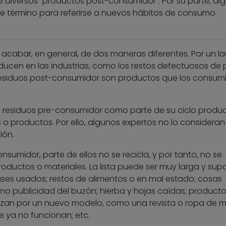
e diversos “productos post-consumidor”. Por su parte, al
ste término para referirse a nuevos hábitos de consumo
e acabar, en general, de dos maneras diferentes. Por un la
ucen en las industrias, como los restos defectuosos de 
os residuos post-consumidor son productos que los consum
os residuos pre-consumidor como parte de su ciclo produc
o productos. Por ello, algunos expertos no lo consideran
ión.
sumidor, parte de ellos no se recicla, y por tanto, no se
ductos o materiales. La lista puede ser muy larga y sup
ses usados; restos de alimentos o en mal estado; cosas
o publicidad del buzón; hierba y hojas caídas; product
azan por un nuevo modelo, como una revista o ropa de 
e ya no funcionan; etc.