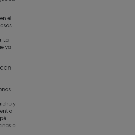
en el
cosas
. La
ue ya
 con
sonas
richo y
ent a
upé
sinas o