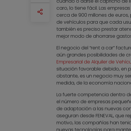
cuando o darse el capricho de l
caro, lo tiene fácil. Las empres
cerca de 900 millones de euros, 
de vehículos para que cada usua
también es preciso prestar aten
mejor modo de ahorrarse gastos 
El negocio del “rent a car” fact
aún grandes posibilidades de c
Empresarial de Alquiler de Vehíc
situación favorable debido, en p
obstante, es un negocio muy sen
medida, de la economía nacional
La fuerte competencia dentro d
el número de empresas pequeñas
de adaptación a las nuevas co
aseguran desde FENEVAL, que rep
motivo, las compañías han teni
nuevas tecnologías para mantene