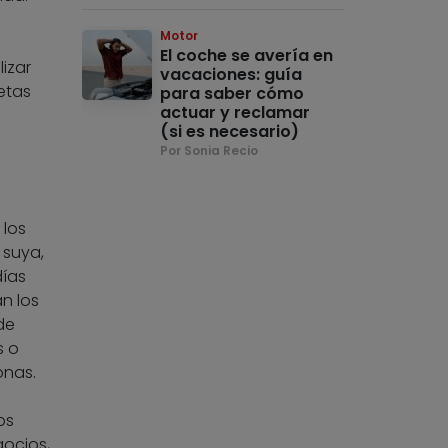
Motor
El coche se avería en
izar
vacaciones: guía
etas
para saber cómo
actuar y reclamar
(si es necesario)
Por Sonia Recio
 los
 suya,
días
n los
de
s o
onas.
os
gocios,