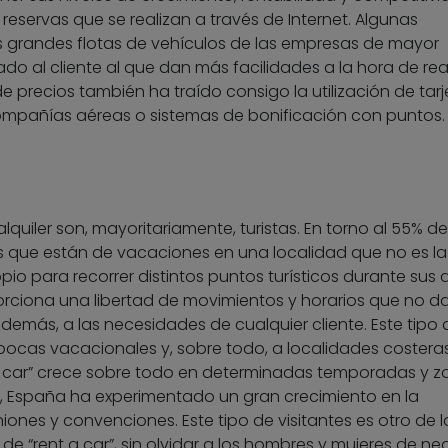
eservas que se realizan a través de Internet. Algunas
grandes flotas de vehículos de las empresas de mayor
o al cliente al que dan más facilidades a la hora de real
e precios también ha traído consigo la utilización de tarj
ompañías aéreas o sistemas de bonificación con puntos.
lquiler son, mayoritariamente, turistas. En torno al 55% de
s que están de vacaciones en una localidad que no es la
o para recorrer distintos puntos turísticos durante sus 
oporciona una libertad de movimientos y horarios que no da
además, a las necesidades de cualquier cliente. Este tipo 
épocas vacacionales y, sobre todo, a localidades costera
a car” crece sobre todo en determinadas temporadas y z
, España ha experimentado un gran crecimiento en la
ones y convenciones. Este tipo de visitantes es otro de l
de “rent a car”, sin olvidar a los hombres y mujeres de ne