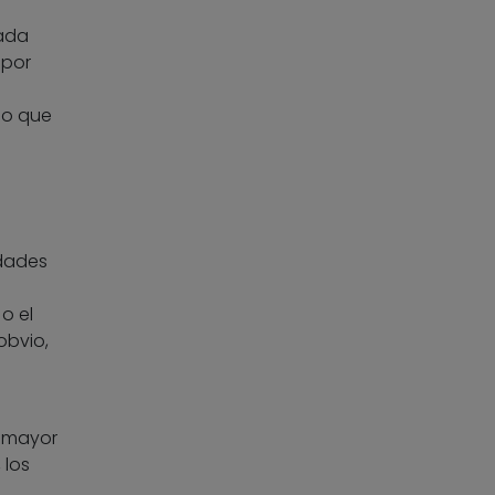
cada
 por
mo que
idades
o el
obvio,
u mayor
 los