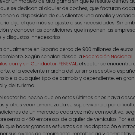
levar un modelo de alta gama sin que le resulte demasia
as que se dedican al alquiler de coches, que facturan cad
ponen a disposición de sus clientes una amplia y variada 
rio elija el que más se ajuste a sus necesidades. Sin em
ción y conocer las condiciones que imponen las empresas
y disgustos innecesarios.
ura anualmente en España cerca de 900 millones de euros 
recimiento. Según señalan desde la
Federación Nacional
ulos con y sin Conductor, FENEVAL
, el sector se encuentra
arte, a la excelente marcha del turismo receptivo español
sible a cualquier tipo de cambio y dependiente, en gran
 y del turismo.
el sector ha hecho que en estos últimos años haya desc
 y otras vean amenazada su supervivencia por dificult
ndiciones de un mercado cada vez más competitivo, se
resenta a 450 empresas de alquiler de vehículos. Por es
do que hacer grandes esfuerzos de readaptación e introd
r sus niveles de crecimiento, rentabilidad y competitivi