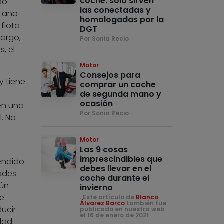
coche: solo sirven
do
las conectadas y
a año
homologadas por la
flota
DGT
bargo,
Por Sonia Recio
, el
Motor
Consejos para
y tiene
comprar un coche
de segunda mano y
ocasión
 en una
Por Sonia Recio
. No
Motor
Las 9 cosas
imprescindibles que
endido
debes llevar en el
ades
coche durante el
gún
invierno
te
. Este artículo de
Blanca
Álvarez Barco
también fue
ucir
publicado en nuestra web
el 16 de enero de 2021
dad.