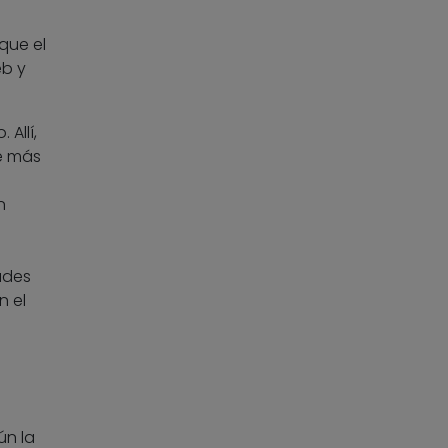
que el
eb y
Allí,
ue más
o
n
ades
n el
ún la