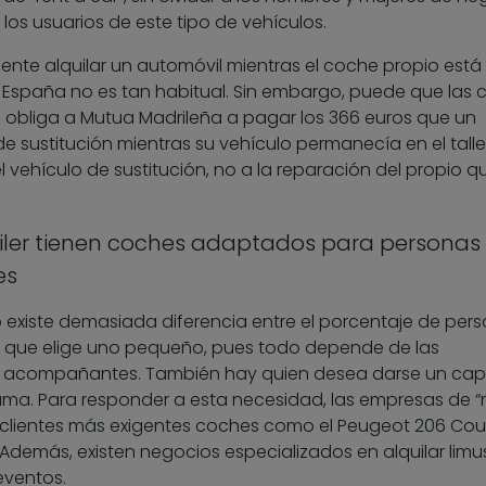
os usuarios de este tipo de vehículos.
ente alquilar un automóvil mientras el coche propio está 
n España no es tan habitual. Sin embargo, puede que las 
 obliga a Mutua Madrileña a pagar los 366 euros que un
sustitución mientras su vehículo permanecía en el taller
 vehículo de sustitución, no a la reparación del propio q
iler tienen coches adaptados para personas
es
o existe demasiada diferencia entre el porcentaje de per
l que elige uno pequeño, pues todo depende de las
us acompañantes. También hay quien desea darse un cap
ma. Para responder a esta necesidad, las empresas de “r
s clientes más exigentes coches como el Peugeot 206 Co
Además, existen negocios especializados en alquilar limu
eventos.