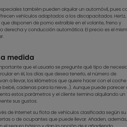
speciales también pueden alquilar un automóvil, pues 
recen vehículos adaptados a los discapacitados. Hertz,
 que disponen de pomo extraíble en el volante, freno y
 derecha y conducción automática. El precio es el mis
r.
r a medida
 importante que el usuario se pregunte qué tipo de neces
rcular en él, los días que desea tenerlo, el número de
an a llevar, los kilómetros que quiere hacer con el coche 
de bebé, cadenas para la nieve…). Aunque puede parecer 
enta estos parámetros y el cliente termina alquilando un
mente sus gustos.
s de Internet su flota de vehículos clasificada según s
tas o de ocupantes que puede llevar. Añaden, además,
n el seguro básico y dan la opción de ir añadiendo