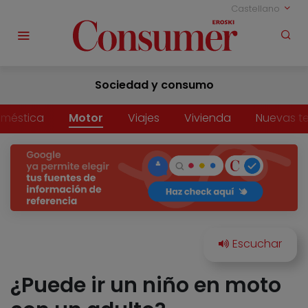
Castellano
Sociedad y consumo
méstica
Motor
Viajes
Vivienda
Nuevas t
¿Puede ir un niño en moto