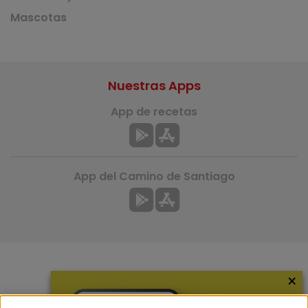
Mascotas
Nuestras Apps
App de recetas
App del Camino de Santiago
×
Más información
¿Quiénes somos?