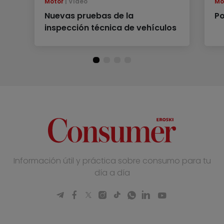
Motor
Vídeo
Mo
Nuevas pruebas de la
Po
inspección técnica de vehículos
Información útil y práctica sobre consumo para tu
día a día