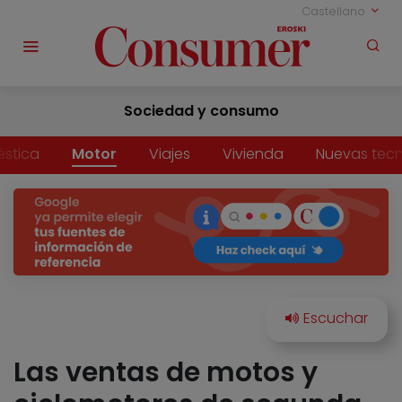
Castellano
Sociedad y consumo
stica
Motor
Viajes
Vivienda
Nuevas tecn
Las ventas de motos y