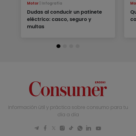
Motor
Infografía
Mo
Dudas al conducir un patinete
Qu
eléctrico: casco, seguro y
co
multas
Información útil y práctica sobre consumo para tu
día a día