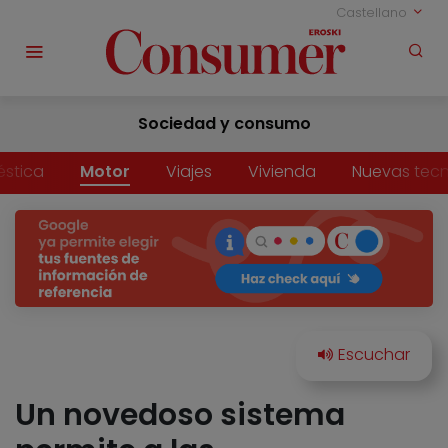
Castellano
Sociedad y consumo
stica
Motor
Viajes
Vivienda
Nuevas tecn
Un novedoso sistema