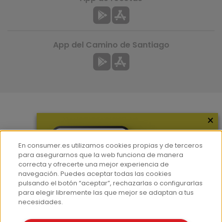
App del Camino de Santiago
×
Más información
¿Quiénes somos?
En consumer.es utilizamos cookies propias y de terceros
Hemeroteca
para asegurarnos que la web funciona de manera
correcta y ofrecerte una mejor experiencia de
Contacto
navegación. Puedes aceptar todas las cookies
pulsando el botón “aceptar”, rechazarlas o configurarlas
Prensa
para elegir libremente las que mejor se adaptan a tus
Corpus Lingüístico Consumer
necesidades.