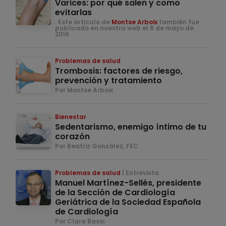
Varices: por qué salen y como
evitarlas
. Este artículo de
Montse Arboix
también fue
publicado en nuestra web el 6 de mayo de
2016
Problemas de salud
Trombosis: factores de riesgo,
prevención y tratamiento
Por Montse Arboix
Bienestar
Sedentarismo, enemigo íntimo de tu
corazón
Por Beatriz González, FEC
Problemas de salud
Entrevista
Manuel Martínez-Sellés, presidente
de la Sección de Cardiología
Geriátrica de la Sociedad Española
de Cardiología
Por Clara Bassi