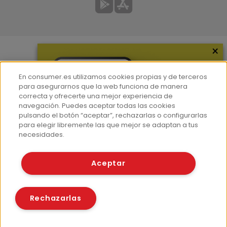
×
Más información
En consumer.es utilizamos cookies propias y de terceros
¿Quiénes somos?
para asegurarnos que la web funciona de manera
correcta y ofrecerte una mejor experiencia de
Hemeroteca
navegación. Puedes aceptar todas las cookies
Contacto
pulsando el botón “aceptar”, rechazarlas o configurarlas
para elegir libremente las que mejor se adaptan a tus
Prensa
necesidades.
Corpus Lingüístico Consumer
Aceptar
© Fundación EROSKI
Aviso legal
Políticas de privacidad
Rechazarlas
Políticas de cookies