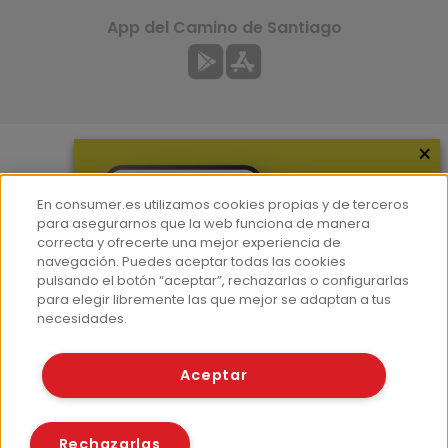
App del Camino de Santiago
×
Más información
En consumer.es utilizamos cookies propias y de terceros
¿Quiénes somos?
para asegurarnos que la web funciona de manera
correcta y ofrecerte una mejor experiencia de
Hemeroteca
navegación. Puedes aceptar todas las cookies
Contacto
pulsando el botón “aceptar”, rechazarlas o configurarlas
para elegir libremente las que mejor se adaptan a tus
Prensa
necesidades.
Corpus Lingüístico Consumer
Aceptar
© Fundación EROSKI
Aviso legal
Políticas de privacidad
Rechazarlas
Políticas de cookies