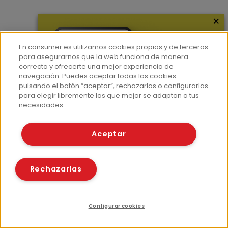
×
Más información
¿Quiénes somos?
En consumer.es utilizamos cookies propias y de terceros
Hemeroteca
para asegurarnos que la web funciona de manera
correcta y ofrecerte una mejor experiencia de
Contacto
navegación. Puedes aceptar todas las cookies
pulsando el botón “aceptar”, rechazarlas o configurarlas
Prensa
para elegir libremente las que mejor se adaptan a tus
Corpus Lingüístico Consumer
necesidades.
© Fundación EROSKI
Aceptar
Aviso legal
Políticas de privacidad
Políticas de cookies
Rechazarlas
Configurar cookies
Recursos relacionados
Compartir