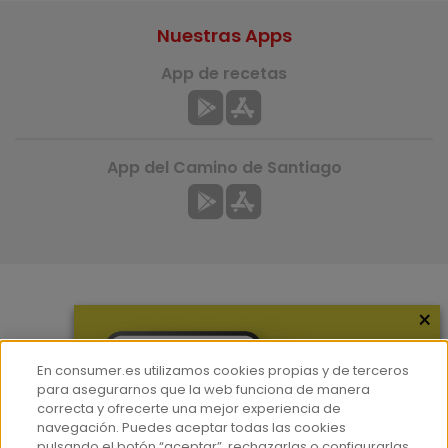
Nuestras Apps
App de recetas
App del Camino de Santiago
×
Más información
¿Quiénes somos?
En consumer.es utilizamos cookies propias y de terceros
Hemeroteca
para asegurarnos que la web funciona de manera
correcta y ofrecerte una mejor experiencia de
Contacto
navegación. Puedes aceptar todas las cookies
pulsando el botón “aceptar”, rechazarlas o configurarlas