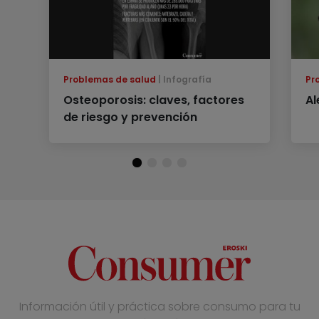
Problemas de salud
Infografía
Pr
Osteoporosis: claves, factores
Al
de riesgo y prevención
Información útil y práctica sobre consumo para tu