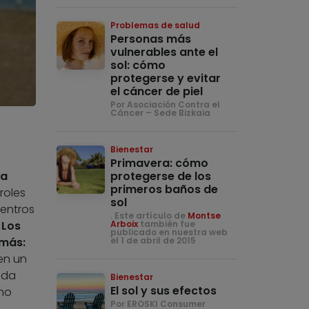
Problemas de salud
Personas más
vulnerables ante el
sol: cómo
protegerse y evitar
el cáncer de piel
Por Asociación Contra el
Cáncer – Sede Bizkaia
Bienestar
Primavera: cómo
protegerse de los
la
primeros baños de
roles
sol
centros
. Este artículo de
Montse
Arboix
también fue
Los
publicado en nuestra web
el 1 de abril de 2015
 más:
en un
oda
Bienestar
El sol y sus efectos
no
Por EROSKI Consumer