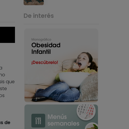
De interés
a
omo
sis que
Este
os
as de