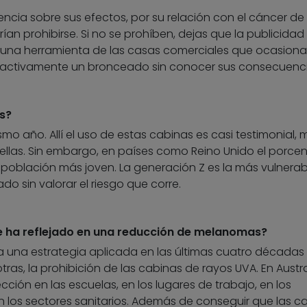
cia sobre sus efectos, por su relación con el cáncer de p
an prohibirse. Si no se prohíben, dejas que la publicida
 una herramienta de las casas comerciales que ocasiona
 activamente un bronceado sin conocer sus consecuenc
s?
smo año. Allí el uso de estas cabinas es casi testimonial,
a ellas. Sin embargo, en países como Reino Unido el porcen
a población más joven. La generación Z es la más vulnerab
 sin valorar el riesgo que corre.
se ha reflejado en una reducción de melanomas?
a una estrategia aplicada en las últimas cuatro décadas
ras, la prohibición de las cabinas de rayos UVA. En Austra
ión en las escuelas, en los lugares de trabajo, en los
 en los sectores sanitarios. Además de conseguir que las c