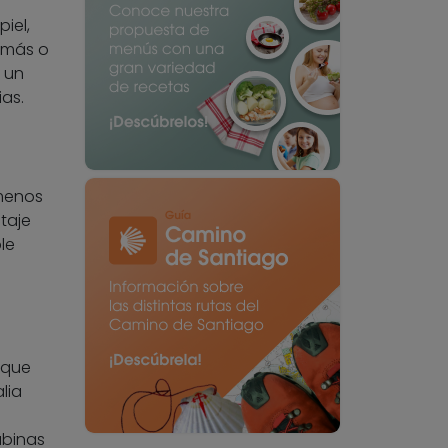
iel,
d más o
 un
ias.
 menos
taje
le
 que
lia
abinas