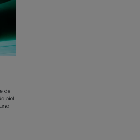
e de
e piel
 una