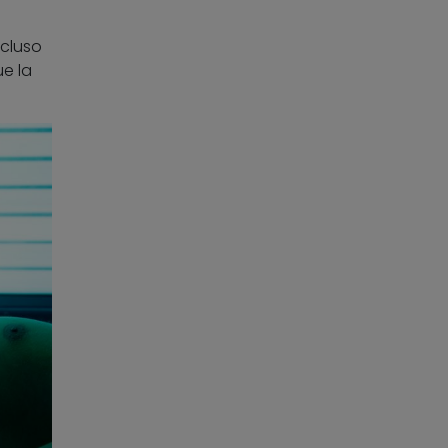
ncluso
ue la