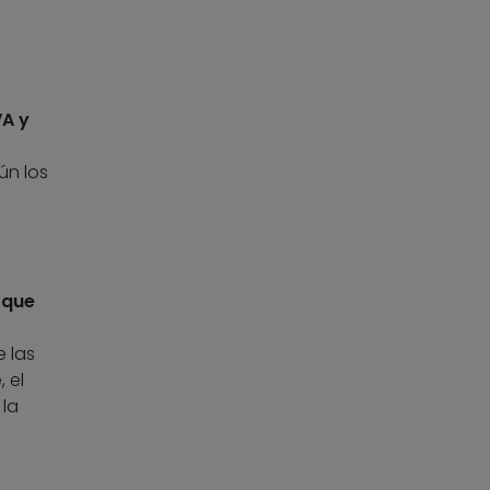
VA y
ún los
 que
 las
 el
 la