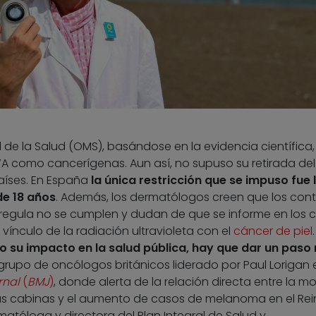
 de la Salud (OMS), basándose en la evidencia científica,
VA como cancerígenas. Aun así, no supuso su retirada del
aíses. En España
la única restricción que se impuso fue 
de 18 años
. Además, los dermatólogos creen que los cont
regula no se cumplen y dudan de que se informe en los 
vínculo de la radiación ultravioleta con el
cáncer de piel
.
o su impacto en la salud pública, hay que dar un paso
 grupo de oncólogos británicos liderado por Paul Lorigan 
rnal
(
BMJ
)
, donde alerta de la relación directa entre la m
as cabinas y el aumento de casos de melanoma en el Rei
atóloga y directora del Plan Integral de Salud y