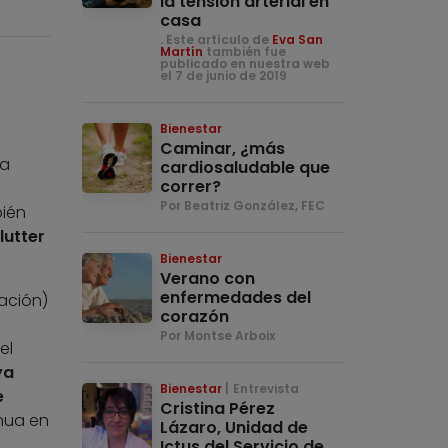
la tensión arterial en
casa
. Este artículo de
Eva San
Martín
también fue
publicado en nuestra web
el 7 de junio de 2019
Bienestar
Caminar, ¿más
la
cardiosaludable que
correr?
Por Beatriz González, FEC
bién
lutter
Bienestar
Verano con
enfermedades del
ación)
corazón
Por Montse Arboix
el
ya
Bienestar
Entrevista
e
Cristina Pérez
inua en
Lázaro, Unidad de
Ictus del Servicio de