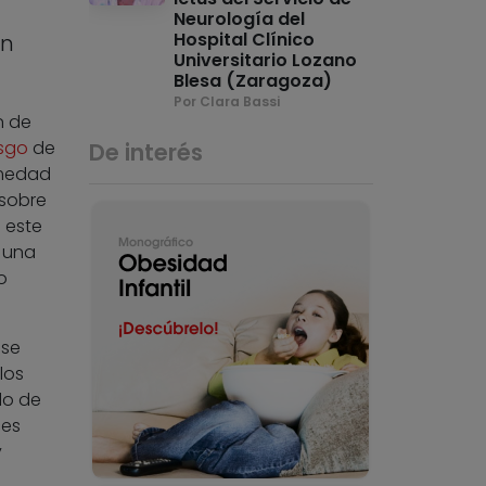
Neurología del
Hospital Clínico
un
Universitario Lozano
Blesa (Zaragoza)
Por Clara Bassi
n de
esgo
de
De interés
rmedad
 sobre
 este
 una
o
 se
los
do de
ces
y