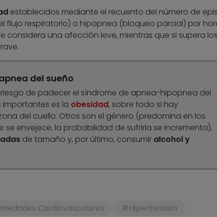
ad
establecidos mediante el recuento del número de epi
lujo respiratorio) o hipopnea (bloqueo parcial) por hora
 se considera una afección leve, mientras que si supera lo
rave.
 apnea del sueño
e riesgo de padecer el síndrome de apnea-hipopnea del
 importantes es la
obesidad
, sobre todo si hay
ona del cuello. Otros son el género (predomina en los
se envejece, la probabilidad de sufrirla se incrementa),
tadas
de tamaño y, por último, consumir
alcohol y
rmedades Cardiovasculares
Hipertensión