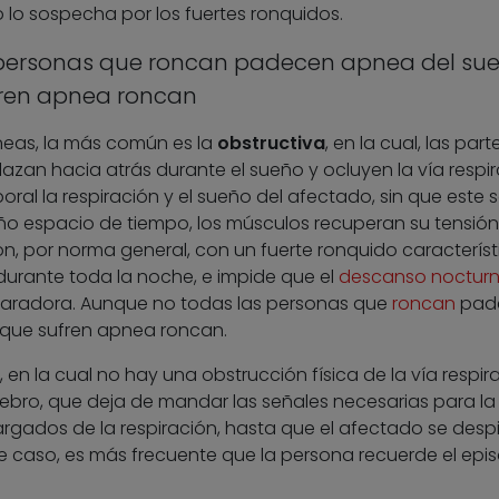
o lo sospecha por los fuertes ronquidos.
personas que roncan padecen apnea del sue
fren apnea roncan
pneas, la más común es la
obstructiva
, en la cual, las part
zan hacia atrás durante el sueño y ocluyen la vía respira
al la respiración y el sueño del afectado, sin que este 
o espacio de tiempo, los músculos recuperan su tensión
ión, por norma general, con un fuerte ronquido característ
urante toda la noche, e impide que el
descanso noctur
eparadora. Aunque no todas las personas que
roncan
pad
 que sufren apnea roncan.
, en la cual no hay una obstrucción física de la vía respira
rebro, que deja de mandar las señales necesarias para la
rgados de la respiración, hasta que el afectado se desp
 caso, es más frecuente que la persona recuerde el epis