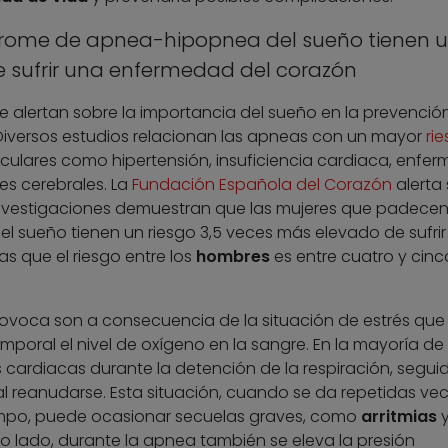
rome de apnea-hipopnea del sueño tienen 
 sufrir una enfermedad del corazón
 alertan sobre la importancia del sueño en la prevenció
Diversos estudios relacionan las apneas con un mayor
ri
culares como hipertensión, insuficiencia cardiaca, enfe
es cerebrales. La
Fundación Española del Corazón
alerta
investigaciones demuestran que las mujeres que padecen
 sueño tienen un riesgo 3,5 veces más elevado de sufrir
s que el riesgo entre los
hombres
es entre cuatro y cinc
ovoca son a consecuencia de la situación de estrés que
mporal el nivel de oxígeno en la sangre. En la mayoría de 
 cardiacas durante la detención de la respiración, segui
l reanudarse. Esta situación, cuando se da repetidas ve
empo, puede ocasionar secuelas graves, como
arritmias
tro lado, durante la apnea también se eleva la presión