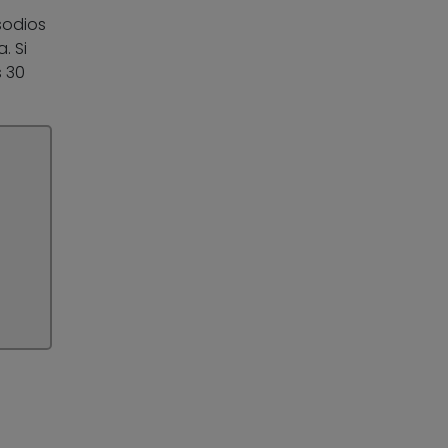
sodios
. Si
s 30