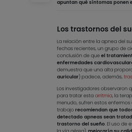
apuntan qué síntomas ponen en
Los trastornos del s
La relación entre la apnea del s
fechas recientes, un grupo de cie
conclusión de que
el tratamien
enfermedades cardiovascular
demuestra que una alta proporci
auricular
) padece, además,
tra
Los investigadores observaron q
para tratar esta
arritmia
, la ter
menudo, sufren estos enfermos de
trabajo
recomiendan que todos l
detectado apneas sean tratado
trastorno del sueño
. El uso de
la vía aérea),
mejoraría su cali