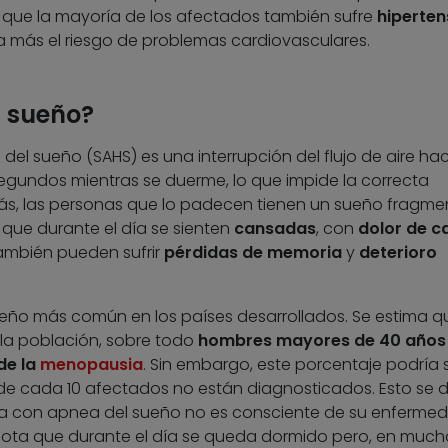
 que la mayoría de los afectados también sufre
hiperten
a más el riesgo de problemas cardiovasculares.
l sueño?
l sueño (SAHS) es una interrupción del flujo de aire hac
gundos mientras se duerme, lo que impide la correcta
ás, las personas que lo padecen tienen un sueño fragme
o que durante el día se sienten
cansadas
, con
dolor de c
También pueden sufrir
pérdidas de memoria
y
deterioro
 sueño más común en los países desarrollados. Se estima q
 la población, sobre todo
hombres mayores de 40 años
de la
menopausia
. Sin embargo, este porcentaje podría 
de cada 10 afectados no están diagnosticados. Esto se 
a con apnea del sueño no es consciente de su enfermed
nota que durante el día se queda dormido pero, en much