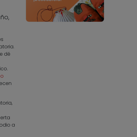
ño,
es
toria.
se dé
ico.
no
ecen
toria,
ierta
odio a