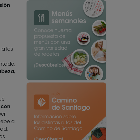
sión
ia los
ntado,
abeza
,
ue
 con
ser
debe a
ad.
os