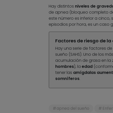
Hay distintos
niveles de graved
de apnea (bloqueo completo del f
este número es inferior a cinco,
episodios por hora, es un caso g
Factores de riesgo de la
Hay una serie de factores d
sueño (SAHS). Uno de los más
acumulación de grasa en la z
hombres
), la
edad
(conforme 
tener las
amígdalas aumen
somníferos
.
apnea del sueño
Enfe