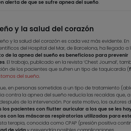
 alerta de que se sufre apnea del sueño
.
ueño y la salud del corazón
ueño y la salud del corazón es cada vez más evidente. En
ntíficos del Hospital del Mar, de Barcelona, ha llegado a 
to de la apnea del sueño es beneficioso para prevenir
es
. El trabajo, publicado en la revista ‘Chest Journal’, tam
ón de los pacientes que sufren un tipo de taquicardia (
f
stornos del sueño
.
ue, en personas sometidas a un tipo de tratamiento (abl
apia contra la apnea del sueño reducía las recaídas que, a
spués de la intervención. Por este motivo, los autores d
os pacientes con flutter auricular a los que se les ha
s con las máscaras respiratorias utilizadas para est
 esta terapia, conocida como CPAP (presión positiva cont
dad de vida
y prevendría posibles complicaciones.