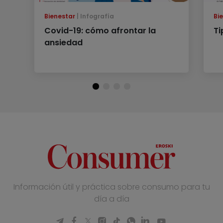
Bienestar
Infografía
Bi
Covid-19: cómo afrontar la
Ti
ansiedad
Información útil y práctica sobre consumo para tu
día a día