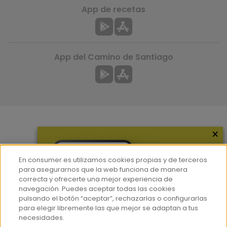
App de recetas
App del Camino de Santiago
×
Más información
¿Quiénes somos?
En consumer.es utilizamos cookies propias y de terceros
Hemeroteca
para asegurarnos que la web funciona de manera
correcta y ofrecerte una mejor experiencia de
Contacto
navegación. Puedes aceptar todas las cookies
pulsando el botón “aceptar”, rechazarlas o configurarlas
Prensa
para elegir libremente las que mejor se adaptan a tus
Corpus Lingüístico Consumer
necesidades.