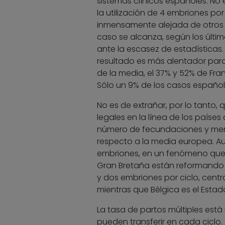
sistemas clínicos españoles. No
la utilización de 4 embriones por
inmensamente alejada de otros 
caso se alcanza, según los últi
ante la escasez de estadísticas.
resultado es más alentador para 
de la media, el 37% y 52% de Fra
Sólo un 9% de los casos español
No es de extrañar, por lo tanto
legales en la línea de los país
número de fecundaciones y men
respecto a la media europea. Au
embriones, en un fenómeno que s
Gran Bretaña están reformando su
y dos embriones por ciclo, centr
mientras que Bélgica es el Estad
La tasa de partos múltiples est
pueden transferir en cada ciclo. A