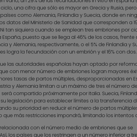
 en vano, un 29% de las fecundaciones in vitro en España
 ciclo, una cifra que sólo es mayor en Grecia y Rusia, pero
países como Alemania, Finlandia y Suecia, donde en nin
mos datos del Ministerio de Sanidad que corresponden a 1
 Ni tan siquiera cuando se emplean tres embriones por cicl
España, puesto que se llega al 46% de los casos, frente 
ncia y Alemania, respectivamente, o el 5% de Finlandia y S
es logra la fecundación con un embrión y el 16% con dos.
, que las autoridades españolas hayan optado por reform
es que con menor número de embriones logran mayores éxi
ores tasas de partos múltiples, desproporcionadas en 
stria y Alemania limitan a un máximo de tres el número d
erá compartido próximamente por Italia. Suecia, Finland
 legislación para establecer límites a la transferencia 
ando su prioridad en reducir el número de partos múltiples
o que más restricciones impondrá, limitando los intentos 
á relacionada con el número medio de embriones que se
sí, los países que los restringen a un número inferior a tr