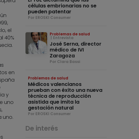
 supera
células embrionarias no se
pueden patentar
gún
Por EROSKI Consumer
999,
o, el
Problemas de salud
al 40%
Entrevista
José Serna, director
uecia.
médico de IVI
Zaragoza
Por Clara Bassi
as
tos en
Problemas de salud
España
Médicos valencianos
e
prueban con éxito una nueva
ia y
técnica de reproducción
asistida que imita la
de uno
gestación natural
,
Por EROSKI Consumer
a uno.
De interés
es