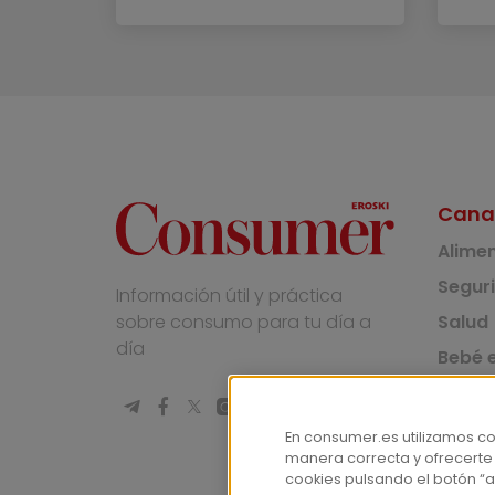
Cana
Alime
Segur
Información útil y práctica
Salud
sobre consumo para tu día a
día
Bebé e
Medio
Socie
En consumer.es utilizamos c
manera correcta y ofrecerte
Masco
cookies pulsando el botón “a