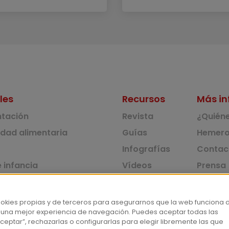
les
Recursos
Más in
ntación
Revista
¿Quién
idad alimentaria
Guías
Hemero
Infografías
Contac
 infancia
Vídeos
Prensa
 ambiente y solidaridad
Monográficos
Corpus 
Consu
dad y consumo
ookies propias y de terceros para asegurarnos que la web funciona 
 una mejor experiencia de navegación. Puedes aceptar todas las
tas
ceptar”, rechazarlas o configurarlas para elegir libremente las que