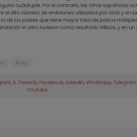
nguno cuádruple. Por el contrario, las cifras españolas ac
e el alto número de embriones utilizados por ciclo y el n
no de los países que tiene mayor tasa de partos múltiples
ación in vitro tuvieron como resultado trillizos, y en un
ón
Ley
gram
,
X
,
Threads
,
Facebook
,
Linkedin
,
Whatsapp
,
Telegram
Youtube