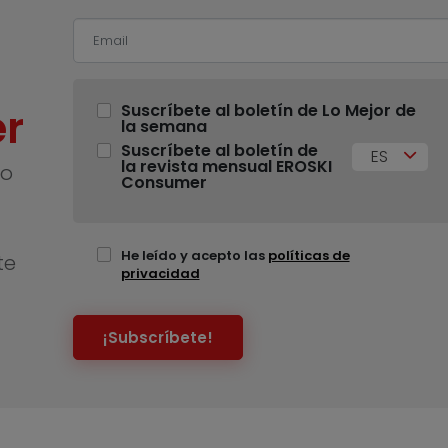
r
Suscríbete al boletín de Lo Mejor de
la semana
Suscríbete al boletín de
ES
la revista mensual EROSKI
no
Consumer
He leído y acepto las
políticas de
te
privacidad
¡Subscríbete!