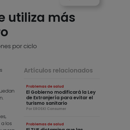
e utiliza más
ro
nes por ciclo
Artículos relacionados
s
Problemas de salud
puedan
El Gobierno modificará la Ley
de Extranjería para evitar el
n.
turismo sanitario
Por EROSKI Consumer
es,
 a los
Problemas de salud
El TUE dictamina que las