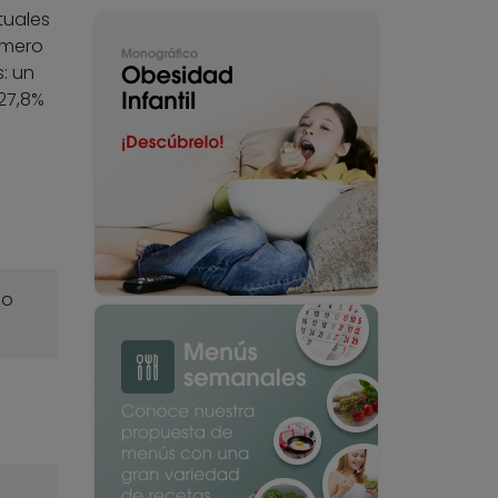
tuales
úmero
: un
 27,8%
o