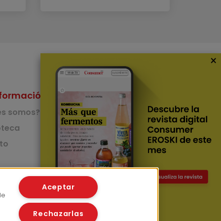
×
formación
Nuestras Apps
es somos?
App de recetas
teca
to
App del Camino de
Santiago
Lingüístico
mer
Aceptar
de
Rechazarlas