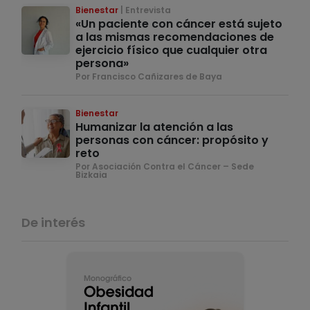
Bienestar
Entrevista
«Un paciente con cáncer está sujeto
a las mismas recomendaciones de
ejercicio físico que cualquier otra
persona»
Por Francisco Cañizares de Baya
Bienestar
Humanizar la atención a las
personas con cáncer: propósito y
reto
Por Asociación Contra el Cáncer – Sede
Bizkaia
De interés