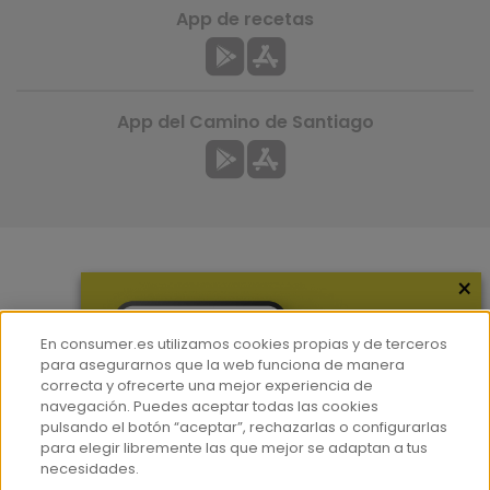
App de recetas
App del Camino de Santiago
×
Más información
¿Quiénes somos?
En consumer.es utilizamos cookies propias y de terceros
Hemeroteca
para asegurarnos que la web funciona de manera
correcta y ofrecerte una mejor experiencia de
Contacto
navegación. Puedes aceptar todas las cookies
pulsando el botón “aceptar”, rechazarlas o configurarlas
Prensa
para elegir libremente las que mejor se adaptan a tus
Corpus Lingüístico Consumer
necesidades.