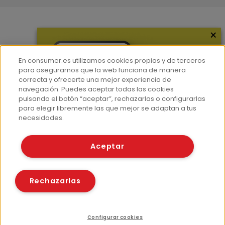
×
Más información
¿Quiénes somos?
En consumer.es utilizamos cookies propias y de terceros
Hemeroteca
para asegurarnos que la web funciona de manera
correcta y ofrecerte una mejor experiencia de
Contacto
navegación. Puedes aceptar todas las cookies
pulsando el botón “aceptar”, rechazarlas o configurarlas
Prensa
para elegir libremente las que mejor se adaptan a tus
Corpus Lingüístico Consumer
necesidades.
© Fundación EROSKI
Aceptar
Aviso legal
Políticas de privacidad
Políticas de cookies
Rechazarlas
Configurar cookies