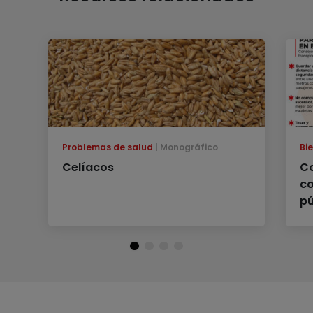
Problemas de salud
Monográfico
Bi
Celíacos
Co
co
pú