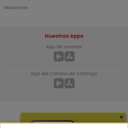
Mascotas
Nuestras Apps
App de recetas
App del Camino de Santiago
×
Más información
¿Quiénes somos?