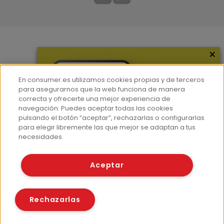
×
Más información
¿Quiénes somos?
En consumer.es utilizamos cookies propias y de terceros
Hemeroteca
para asegurarnos que la web funciona de manera
correcta y ofrecerte una mejor experiencia de
Contacto
navegación. Puedes aceptar todas las cookies
pulsando el botón “aceptar”, rechazarlas o configurarlas
Prensa
para elegir libremente las que mejor se adaptan a tus
Corpus Lingüístico Consumer
necesidades.
© Fundación EROSKI
Aceptar
Aviso legal
Políticas de privacidad
Políticas de cookies
Rechazarlas