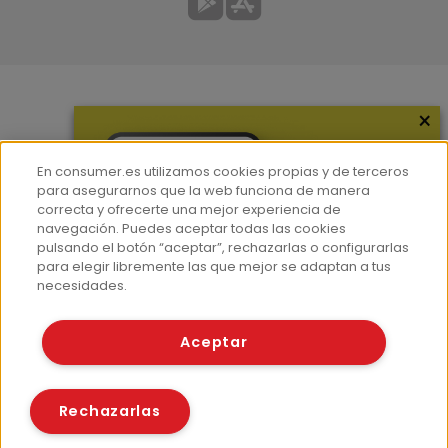
×
Más información
¿Quiénes somos?
En consumer.es utilizamos cookies propias y de terceros
Hemeroteca
para asegurarnos que la web funciona de manera
correcta y ofrecerte una mejor experiencia de
Contacto
navegación. Puedes aceptar todas las cookies
pulsando el botón “aceptar”, rechazarlas o configurarlas
Prensa
para elegir libremente las que mejor se adaptan a tus
Corpus Lingüístico Consumer
necesidades.
© Fundación EROSKI
Aceptar
Aviso legal
Políticas de privacidad
Políticas de cookies
Rechazarlas