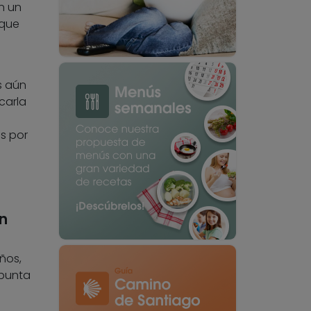
n un
 que
s
s aún
carla
as por
n
ños,
apunta