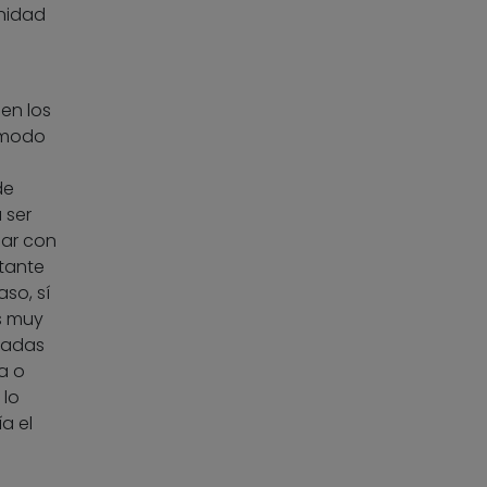
nidad
en los
 modo
de
 ser
lar con
ltante
so, sí
s muy
uradas
a o
 lo
a el