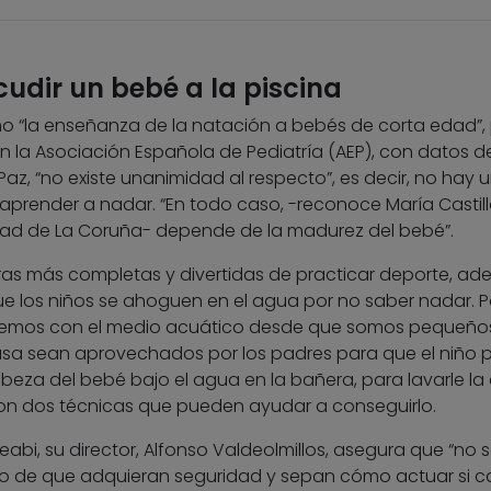
udir un bebé a la piscina
o “la enseñanza de la natación a bebés de corta edad”,
 la Asociación Española de Pediatría (AEP), con datos de
 Paz, “no existe unanimidad al respecto”, es decir, no hay 
render a nadar. “En todo caso, -reconoce María Castill
sidad de La Coruña- depende de la madurez del bebé”.
ras más completas y divertidas de practicar deporte, a
 los niños se ahoguen en el agua por no saber nadar. Po
icemos con el medio acuático desde que somos pequeño
asa sean aprovechados por los padres para que el niño 
abeza del bebé bajo el agua en la bañera, para lavarle la 
 son dos técnicas que pueden ayudar a conseguirlo.
abi, su director, Alfonso Valdeolmillos, asegura que “no s
 de que adquieran seguridad y sepan cómo actuar si c