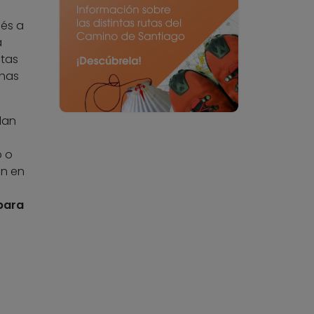
és a
a
stas
chas
lan
o o
an en
 para