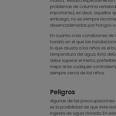
matiza. “Resulta especialmente
problemas de columna vertebral 
importante), es decir, aquellos q
embargo, no es siempre recomen
desencadenadas por hongos o 
En cuanto a las condiciones de l
horario en el que las instalaci
lo que asusta a los niños es el b
temperatura del agua, ésta deb
debe superar el metro, preferib
mejor ante cualquier contratiem
siempre cerca de los niños.
Peligros
Algunas de las preocupaciones d
es la posibilidad de que éste r
ingesta de agua clorada. En este