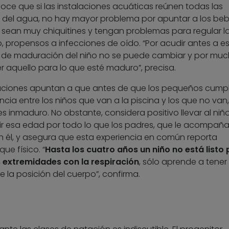
onoce que si las instalaciones acuáticas reúnen todas las
 del agua, no hay mayor problema por apuntar a los beb
 sean muy chiquitines y tengan problemas para regular l
, propensos a infecciones de oído. “Por acudir antes a e
mo de maduración del niño no se puede cambiar y por mu
 aquello para lo que esté maduro”, precisa.
igaciones apuntan a que antes de que los pequeños cump
ia entre los niños que van a la piscina y los que no van,
s inmaduro. No obstante, considera positivo llevar al niñ
lir esa edad por todo lo que los padres, que le acompañ
n él, y asegura que esta experiencia en común reporta
ue físico. “
Hasta los cuatro años un niño no está listo
 extremidades con la respiración
, sólo aprende a tener
de la posición del cuerpo”, confirma.