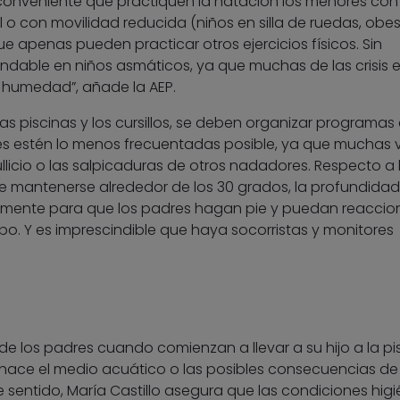
 conveniente que practiquen la natación los menores con
o con movilidad reducida (niños en silla de ruedas, obe
ue apenas pueden practicar otros ejercicios físicos. Sin
dable en niños asmáticos, ya que muchas de las crisis 
humedad”, añade la AEP.
as piscinas y los cursillos, se deben organizar programas
ones estén lo menos frecuentadas posible, ya que muchas
ullicio o las salpicaduras de otros nadadores. Respecto a 
e mantenerse alrededor de los 30 grados, la profundidad
lemente para que los padres hagan pie y puedan reaccio
po. Y es imprescindible que haya socorristas y monitores
e los padres cuando comienzan a llevar a su hijo a la pi
echace el medio acuático o las posibles consecuencias de 
 sentido, María Castillo asegura que las condiciones higi