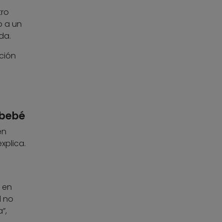
tro
o a un
da.
ción
 bebé
en
xplica.
 en
l no
”,