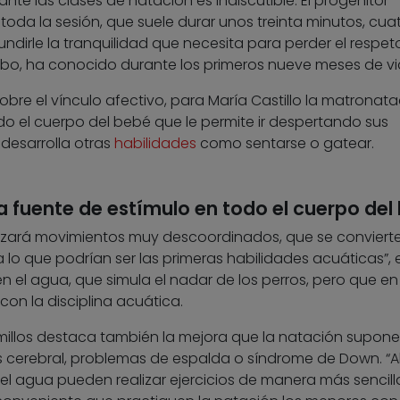
ante las clases de natación es indiscutible. El progenitor
a la sesión, que suele durar unos treinta minutos, cua
undirle la tranquilidad que necesita para perder el respet
l cabo, ha conocido durante los primeros nueve meses de vi
bre el vínculo afectivo, para María Castillo la matronata
do el cuerpo del bebé que le permite ir despertando sus
desarrolla otras
habilidades
como sentarse o gatear.
 fuente de estímulo en todo el cuerpo del
 ralizará movimientos muy descoordinados, que se conviert
o que podrían ser las primeras habilidades acuáticas”, e
 el agua, que simula el nadar de los perros, pero que en
on la disciplina acuática.
lmillos destaca también la mejora que la natación supone
s cerebral, problemas de espalda o síndrome de Down. “A
l agua pueden realizar ejercicios de manera más sencilla