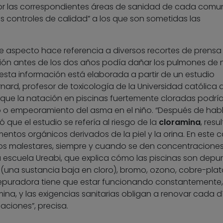
por las correspondientes áreas de sanidad de cada comu
s controles de calidad” a los que son sometidas las
e aspecto hace referencia a diversos recortes de prensa 
ción antes de los dos años podía dañar los pulmones de
, esta información está elaborada a partir de un estudio
rnard, profesor de toxicología de la Universidad católica 
 que la natación en piscinas fuertemente cloradas podría
lo o empeoramiento del asma en el niño. “Después de hab
ó que el estudio se refería al riesgo de la
cloramina
, resu
entos orgánicos derivados de la piel y la orina. En este ca
os malestares, siempre y cuando se den concentracione
e la escuela Ureabi, que explica cómo las piscinas son dep
 (una sustancia baja en cloro), bromo, ozono, cobre-plat
 depuradora tiene que estar funcionando constantemente,
ina, y las exigencias sanitarias obligan a renovar cada dí
laciones”, precisa.