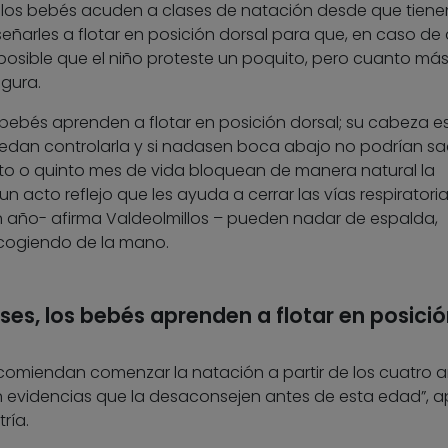
o los bebés acuden a clases de natación desde que tiene
nseñarles a flotar en posición dorsal para que, en caso de
 posible que el niño proteste un poquito, pero cuanto má
gura.
 bebés aprenden a flotar en posición dorsal; su cabeza e
an controlarla y si nadasen boca abajo no podrían sa
to o quinto mes de vida bloquean de manera natural la
n acto reflejo que les ayuda a cerrar las vías respiratori
un año- afirma Valdeolmillos – pueden nadar de espalda,
 cogiendo de la mano.
ses, los bebés aprenden a flotar en posició
omiendan comenzar la natación a partir de los cuatro a
en evidencias que la desaconsejen antes de esta edad”, 
ría.