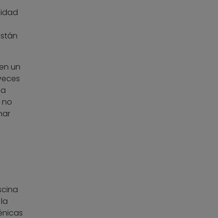
sidad
están
 en un
 veces
la
 no
nar
scina
la
énicas