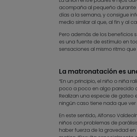
La unión entre padres e hijos dur
acompaña al pequeño durante tod
días a la semana, y consigue inf
medio similar al que, al fin y a
Pero además de los beneficios so
es una fuente de estímulo en to
sensaciones al mismo ritmo que 
La matronatación es una
“En un principio, el niño o niña
poco a poco en algo parecido a l
Realizan una especie de gateo en
ningún caso tiene nada que ver c
En este sentido, Alfonso Valdeo
niños con problemas de parálisi
haber fuerza de la gravedad en e