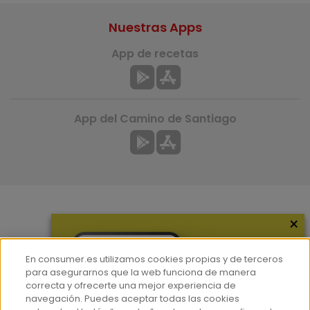
Nuestras Apps
App de recetas
App del Camino de Santiago
×
Más información
¿Quiénes somos?
En consumer.es utilizamos cookies propias y de terceros
Hemeroteca
para asegurarnos que la web funciona de manera
correcta y ofrecerte una mejor experiencia de
Contacto
navegación. Puedes aceptar todas las cookies