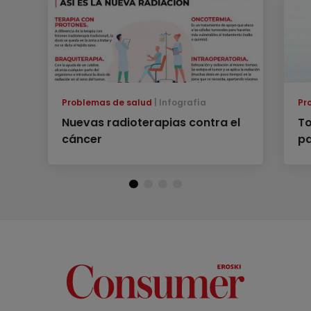
Problemas de salud
Infografía
Pr
Nuevas radioterapias contra el
To
cáncer
pa