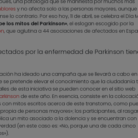
 pues, una patología que se manifiesta por muchos más
blores
y no afecta solo a las personas mayores, aunque
e lo contrario. Por eso hoy, 11 de abril, se celebra el Día 
e los mitos del Parkinson»
, el eslogan escogido por la
on
, que aglutina a 44 asociaciones de afectados en Espa
ectados por la enfermedad de Parkinson tien
eración ha ideado una campaña que se llevará a cabo en
 se pretende elevar el conocimiento que la ciudadanía t
les de esta iniciativa se pueden conocer en el sitio web
arkinson
de este año. En esencia, consiste en la colocaci
s con mitos escritos acerca de este transtorno, como pu
ropia de personas mayores»; los participantes, al rasgar
ica un mito asociado a la dolencia y se encuentran con
a verdad (en este caso es: «No, porque una de cada cinco
s»).