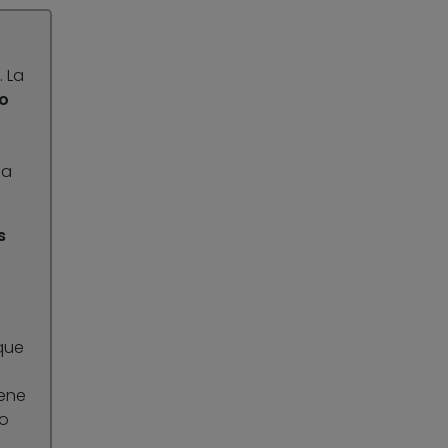
. La
o
ma
s
 que
iene
mo