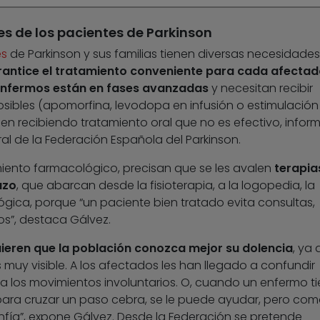
 de los pacientes de Parkinson
es
de Parkinson y sus familias tienen diversas necesidades
rantice el tratamiento conveniente para cada afectad
 enfermos están en fases avanzadas
y necesitan recibir
posibles (apomorfina, levodopa en infusión o estimulación
uen recibiendo tratamiento oral que no es efectivo, infor
al de la Federación Española del Parkinson.
iento farmacológico, precisan que se les avalen
terapia
azo
, que abarcan desde la fisioterapia, a la logopedia, la
ógica, porque “un paciente bien tratado evita consultas,
os”, destaca Gálvez.
ieren que la población conozca mejor su dolencia
, ya
muy visible. A los afectados les han llegado a confundir
a los movimientos involuntarios. O, cuando un enfermo t
para cruzar un paso cebra, se le puede ayudar, pero co
fía”, expone Gálvez. Desde la Federación se pretende