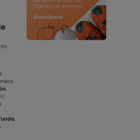
de
nto
s
rimera
ión
,
no
a
ofunda
,
a