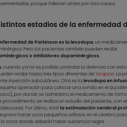
xperimentarlas, porque fallecen antes por otra causa.
istintos estadios de la enfermedad 
 enfermedad de Parkinson es la levodopa
, un medicame
nérgica. Pero los pacientes también pueden recibir
paminérgicos o inhibidores dopaminérgicos
.
s
, cuando ya no es posible controlar la dolencia con esto
eden recibir hasta tres tipos diferentes de
terapias
. La p
ante inyección subcutánea. Otra es la
levodopa en infus
pequeña operación para colocar una sonda en el duode
maco), por donde se administra el medicamento de form
e procedimiento se realiza un estudio del paciente, con el
 adecuada. Por último, está
la estimulación cerebral pr
supone hacer unos pequeños orificios en el cerebro par
r la zona donde debería haber sustancia negra.