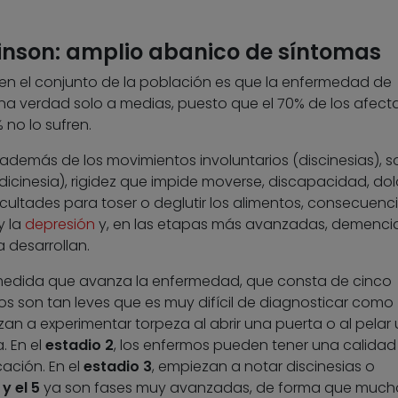
nson: amplio abanico de síntomas
 en el conjunto de la población es que la enfermedad de
una verdad solo a medias, puesto que el 70% de los afect
 no lo sufren.
 además de los movimientos involuntarios (discinesias), s
dicinesia), rigidez que impide moverse, discapacidad, dolo
ultades para toser o deglutir los alimentos, consecuenc
y la
depresión
y, en las etapas más avanzadas, demencia
 desarrollan.
medida que avanza la enfermedad, que consta de cinco
gnos son tan leves que es muy difícil de diagnosticar como
an a experimentar torpeza al abrir una puerta o al pelar
. En el
estadio 2
, los enfermos pueden tener una calidad
ación. En el
estadio 3
, empiezan a notar discinesias o
 y el 5
ya son fases muy avanzadas, de forma que much