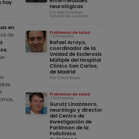
enfermedades
s hay
neurológicas
Por Mar Esteban,
Fundación Lovexair
nas en
Problemas de salud
tos de
Entrevista
a
Rafael Arroyo,
coordinador de la
ños
,
Unidad de Esclerosis
ue
Múltiple del Hospital
Clínico San Carlos,
de Madrid
es
Por Clara Bassi
sible
l
Problemas de salud
Entrevista
tomas,
Gurutz Linazasoro,
neurólogo y director
del Centro de
Investigación de
Parkinson de la
Policlínica