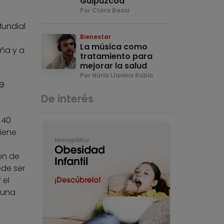
Guipúzcoa
Por Clara Bassi
Mundial
Bienestar
La música como
ña y a
tratamiento para
mejorar la salud
Por Núria Llavina Rubio
e
De interés
 40
iene
ón de
ede ser
 el
 una