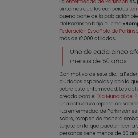
La
enfermedad de Parkinson
es,
síntomas que los conocidos
tem
buena parte de la población piens
del Parkinson bajo el lema
«Romp
Federación Española de Parkins
más de 12.000 afiliados.
Uno de cada cinco af
menos de 50 años
Con motivo de este día, la Fed
ciudades españolas y con la que
sobre esta enfermedad. Los detal
creado para el
Día Mundial del P
una estructura repleta de sobre
«La enfermedad de Parkinson es p
sobre, rompen de manera simból
tarjeta en la que pueden leer l
personas tiene menos de 50 año