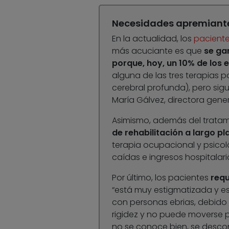
Necesidades apremiantes
En la actualidad, los
pacient
más acuciante es que
se ga
porque, hoy, un 10% de los
alguna de las tres terapias 
cerebral profunda), pero sig
María Gálvez, directora gener
Asimismo, además del tratam
de rehabilitación a largo pl
terapia ocupacional y psicol
caídas e ingresos hospitalari
Por último, los pacientes
requ
“está muy estigmatizada y es 
con personas ebrias, debido 
rigidez y no puede moverse 
no se conoce bien, se descon