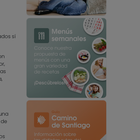
ados sí
on
r,
ias
,
 una
 de
os