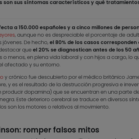
es son sus síntomas característicos y qué tratamiento
ecta a 150.000 españoles y a cinco millones de perso
yores
, aunque no es despreciable el porcentaje de adul
s jóvenes. De hecho,
el 80% de los casos corresponden 
 destacar que
el 20% se diagnostican antes de los 50 a
o menos, en plena vida laboral y con hijos a cargo, lo q
l afectado y su entorno.
vo
y crónico fue descubierto por el médico británico Jam
, y es el resultado de la destrucción progresiva e irrever
producir dopamina) que se encuentran en una parte de
gra. Este deterioro cerebral se traduce en diversos sín
os son los motores o relativos al movimiento.
nson: romper falsos mitos