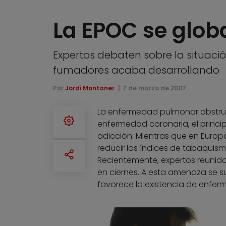
La EPOC se glob
Expertos debaten sobre la situaci
fumadores acaba desarrollando
Por
Jordi Montaner
7 de marzo de 2007
La enfermedad pulmonar obstruct
enfermedad coronaria, el princi
adicción. Mientras que en Euro
reducir los índices de tabaquism
Recientemente, expertos reunid
en ciernes. A esta amenaza se s
favorece la existencia de enfer