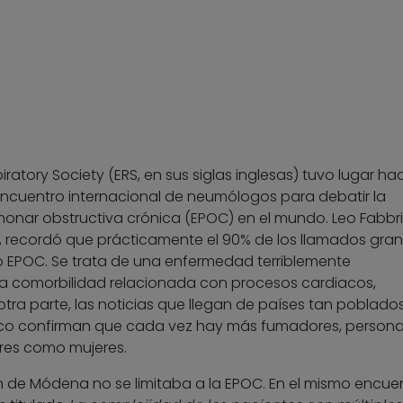
ratory Society (ERS, en sus siglas inglesas) tuvo lugar ha
cuentro internacional de neumólogos para debatir la
onar obstructiva crónica (EPOC) en el mundo. Leo Fabbri,
a, recordó que prácticamente el 90% de los llamados gra
EPOC. Se trata de una enfermedad terriblemente
a comorbilidad relacionada con procesos cardiacos,
tra parte, las noticias que llegan de países tan poblado
éjico confirman que cada vez hay más fumadores, person
res como mujeres.
ón de Módena no se limitaba a la EPOC. En el mismo encue