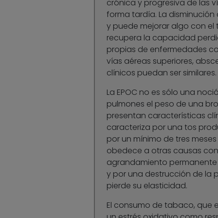
crónica y progresiva de las v
forma tardía. La disminución
y puede mejorar algo con el 
recupera la capacidad perdi
propias de enfermedades como
vías aéreas superiores, absc
clínicos puedan ser similares.
La EPOC no es sólo una noci
pulmones el peso de una bro
presentan características clí
caracteriza por una tos prod
por un mínimo de tres meses
obedece a otras causas conoc
agrandamiento permanente de
y por una destrucción de la p
pierde su elasticidad.
El consumo de tabaco, que e
un estrés oxidativo como res