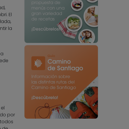
ad,
ri. El
lada,
tir la
ba
uede
el
ndo por
 todos
o de