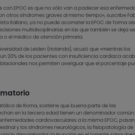
es con EPOC es que no sólo van a padecer esa enfermed
n otros síndromes graves al mismo tiempo», suscribe Fabb
sta italiano, ya no puede acometer la EPOC de forma ais
isiones multidisciplinarias en las que también se deja sen
ra o el médico de atención primaria.
Universidad de Leiden (Holanda), acusó que «mientras los
un 20% de los pacientes con insuficiencia cardiaca aca
blacionales nos permiten averiguar que el porcentaje p
amatorio
Católica de Roma, sostiene que buena parte de las
chan en la tercera edad tienen un denominador común: 
s enfermedades cardiovasculares a la misma EPOC, pasa
estinal y los síndromes neurológicos, la fisiopatología de
común denominador: la irrupción en el torrente sanguíne