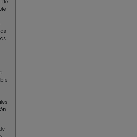
n de
ble
s
las
mas
e
able
les
món
de
o