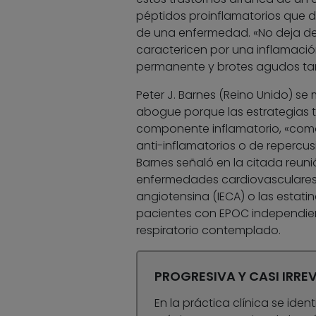
péptidos proinflamatorios que
de una enfermedad. «No deja de
caractericen por una inflamaci
permanente y brotes agudos tam
Peter J. Barnes (Reino Unido) se
abogue porque las estrategias 
componente inflamatorio, «como
anti-inflamatorios o de repercus
Barnes señaló en la citada re
enfermedades cardiovasculares,
angiotensina (IECA) o las estatin
pacientes con EPOC independie
respiratorio contemplado.
PROGRESIVA Y CASI IRREV
En la práctica clínica se ide