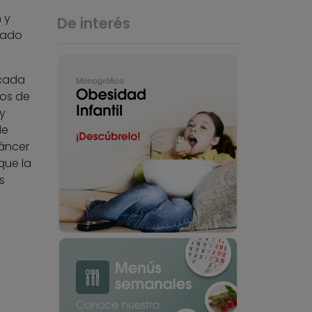
 y
De interés
rado
 cada
dos de
y
de
áncer
que la
s