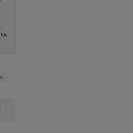
e
 los
as
o