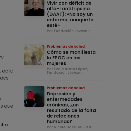
Vivir con déficit de
alfa-1 antitripsina
(DAAT): «No soy un
enfermo, aunque lo
esté»
Por Fundación Lovexair
Problemas de salud
Cómo se manifiesta
ce
la EPOC en las
mujeres
Por Eva Maroto López,
 de la
Fundación Lovexair
ndes
Problemas de salud
Depresión y
s
enfermedades
crónicas, ¿un
as que
resultado de la falta
de relaciones
humanas?
ntro
Por Nicole Hass, APEPOC