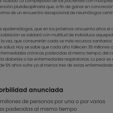
s titulado
La complejidad de los pacientes con múltiples
tención pluridisciplinaria que, a fin de ganar en concreción
forma de un encuentro excepcional de neumólogos cent
los epidemiólogos, que en los próximos cincuenta años el
población se saldará con multitud de individuos aqueja
la vez, que consumirán cada ve más recursos sanitarios 
e salud. Hoy se sabe que cada año fallecen 35 millones 
enfermedades crónicas padecidas al mismo tiempo; del c
 la diabetes o las enfermedades respiratorias. Lo peor es 
de 65 años sufre ya al menos tres de estas enfermedade
orbilidad anunciada
millones de personas por una o por varias
as padecidas al mismo tiempo