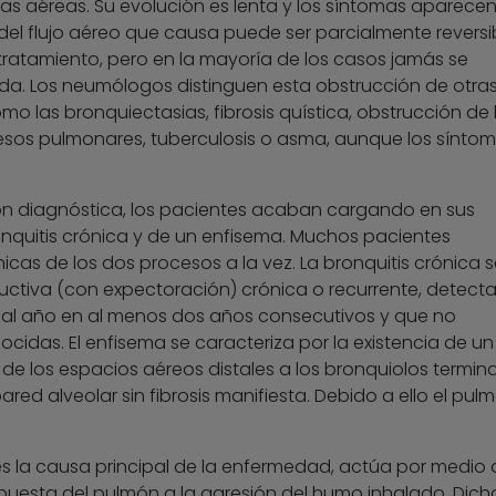
ías aéreas. Su evolución es lenta y los síntomas aparece
 del flujo aéreo que causa puede ser parcialmente reversi
tratamiento, pero en la mayoría de los casos jamás se
da. Los neumólogos distinguen esta obstrucción de otra
 las bronquiectasias, fibrosis quística, obstrucción de 
esos pulmonares, tuberculosis o asma, aunque los sínto
ón diagnóstica, los pacientes acaban cargando en sus
nquitis crónica y de un enfisema. Muchos pacientes
nicas de los dos procesos a la vez. La bronquitis crónica s
uctiva (con expectoración) crónica o recurrente, detect
 al año en al menos dos años consecutivos y que no
idas. El enfisema se caracteriza por la existencia de un
 los espacios aéreos distales a los bronquiolos termina
ared alveolar sin fibrosis manifiesta. Debido a ello el pul
s la causa principal de la enfermedad, actúa por medio 
puesta del pulmón a la agresión del humo inhalado. Dich