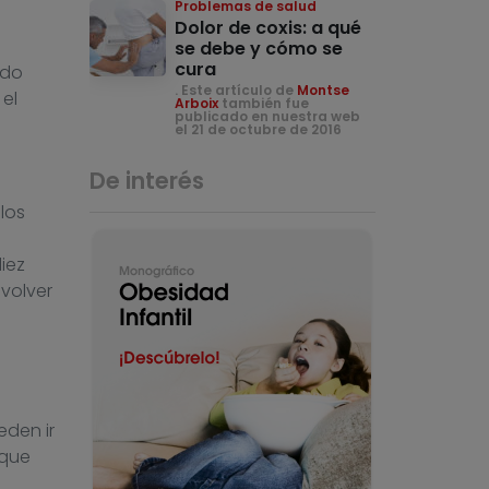
Problemas de salud
Dolor de coxis: a qué
se debe y cómo se
cura
ndo
. Este artículo de
Montse
 el
Arboix
también fue
publicado en nuestra web
el 21 de octubre de 2016
De interés
los
iez
volver
e
den ir
rque