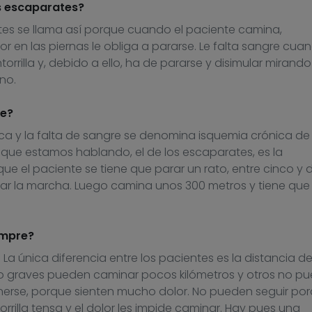
s escaparates?
es se llama así porque cuando el paciente camina,
r en las piernas le obliga a pararse. Le falta sangre cua
orrilla y, debido a ello, ha de pararse y disimular mirando
no.
e?
rica y la falta de sangre se denomina isquemia crónica de 
l que estamos hablando, el de los escaparates, es la
que el paciente se tiene que parar un rato, entre cinco y d
iar la marcha. Luego camina unos 300 metros y tiene que 
empre?
a única diferencia entre los pacientes es la distancia d
o graves pueden caminar pocos kilómetros y otros no pue
nerse, porque sienten mucho dolor. No pueden seguir po
rrilla tensa y el dolor les impide caminar. Hay pues una