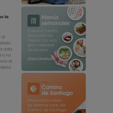
o la
,
 al
debido
a vida.
a o no
ncia al
raleza