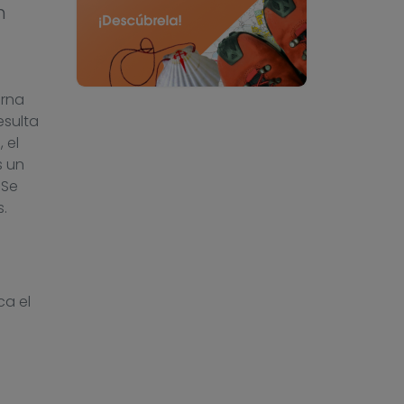
n
erna
esulta
 el
s un
 Se
.
a el