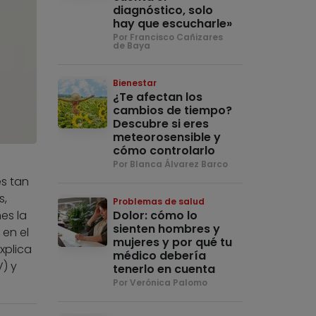
diagnóstico, solo
hay que escucharle»
Por Francisco Cañizares
de Baya
Bienestar
¿Te afectan los
cambios de tiempo?
Descubre si eres
meteorosensible y
cómo controlarlo
Por Blanca Álvarez Barco
s tan
s,
Problemas de salud
Dolor: cómo lo
es la
sienten hombres y
 en el
mujeres y por qué tu
xplica
médico debería
) y
tenerlo en cuenta
Por Verónica Palomo