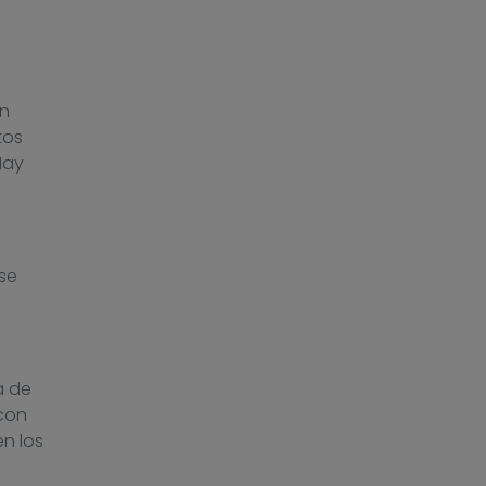
un
tos
Hay
se
a de
-con
en los