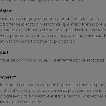
lógico?
binación de antiagregantes, que actúan sobre la causa
 arterioesclerótica, y estatinas, que intervienen sobre 
olesterol elevado. Con ello se consigue disminuir los even
izar la placa de ateroma, lo que mejora la supervivencia. 
dministran como tratamiento profiláctico.
vida?
arse de por vida aunque, si la enfermedad se estabiliza, 
.
evertir?
síntomas. Para esto habría que hacer estudios de la plac
ente sobre ello y deberían realizarse pruebas invasivas 
ca agresiva y que no está exenta de riesgos- y repetidos 
uye la tasa de eventos.