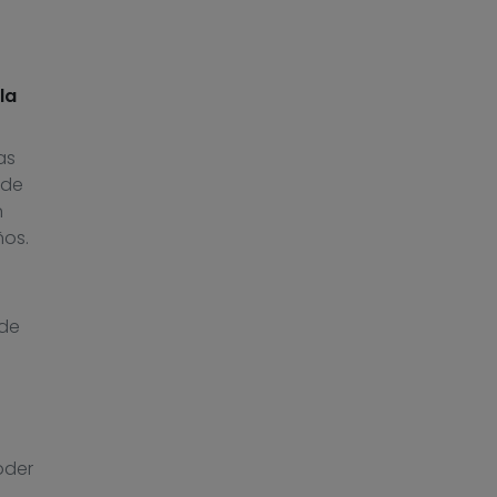
la
as
 de
n
ños.
ede
o
oder