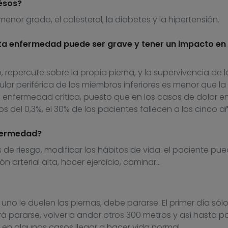
ésos?
nor grado, el colesterol, la diabetes y la hipertensión.
a enfermedad puede ser grave y tener un impacto en 
o, repercute sobre la propia pierna, y la supervivencia de l
r periférica de los miembros inferiores es menor que la
a enfermedad crítica, puesto que en los casos de dolor e
s del 0,3%, el 30% de los pacientes fallecen a los cinco a
nfermedad?
 de riesgo, modificar los hábitos de vida: el paciente pu
ón arterial alta, hacer ejercicio, caminar…
 a uno le duelen las piernas, debe pararse. El primer día sól
á pararse, volver a andar otros 300 metros y así hasta p
, en algunos casos llegar a hacer vida normal.