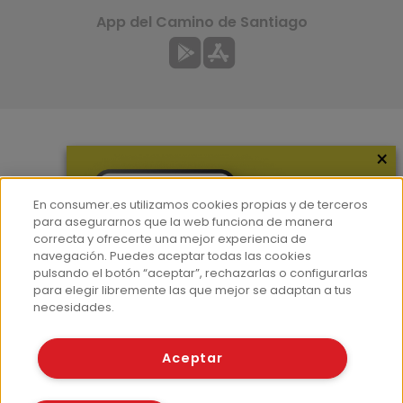
App del Camino de Santiago
×
Más información
¿Quiénes somos?
En consumer.es utilizamos cookies propias y de terceros
Hemeroteca
para asegurarnos que la web funciona de manera
correcta y ofrecerte una mejor experiencia de
Contacto
navegación. Puedes aceptar todas las cookies
pulsando el botón “aceptar”, rechazarlas o configurarlas
Prensa
para elegir libremente las que mejor se adaptan a tus
Corpus Lingüístico Consumer
necesidades.
© Fundación EROSKI
Aceptar
Aviso legal
Políticas de privacidad
Políticas de cookies