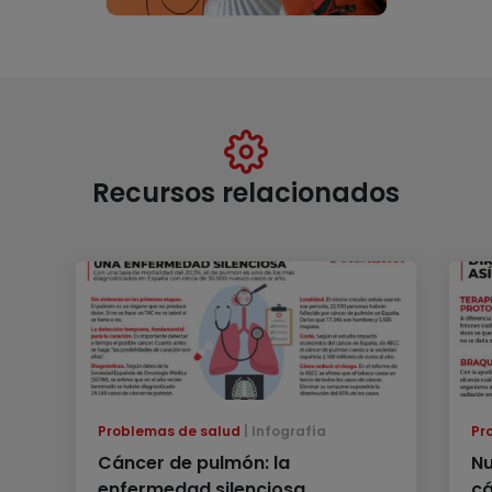
Recursos relacionados
Problemas de salud
Infografía
Pr
Cáncer de pulmón: la
Nu
enfermedad silenciosa
c