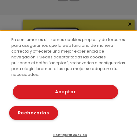
×
Más información
En consumer.es utilizamos cookies propias y de terceros
¿Quiénes somos?
para asegurarnos que la web funciona de manera
correcta y ofrecerte una mejor experiencia de
Hemeroteca
navegación. Puedes aceptar todas las cookies
Contacto
pulsando el botón “aceptar”, rechazarlas o configurarlas
para elegir libremente las que mejor se adaptan a tus
Prensa
necesidades.
Corpus Lingüístico Consumer
Aceptar
© Fundación EROSKI
Aviso legal
Políticas de privacidad
Rechazarlas
Políticas de cookies
Configurar cookies