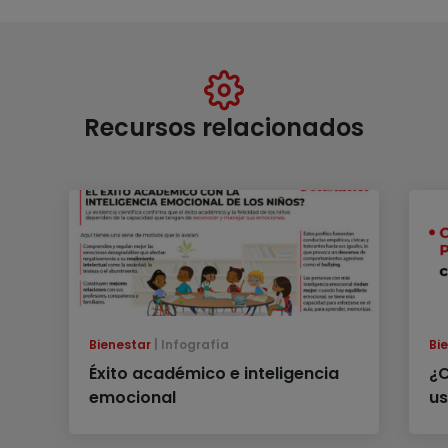
Recursos relacionados
Bienestar
Infografía
Bi
Éxito académico e inteligencia
¿C
emocional
us