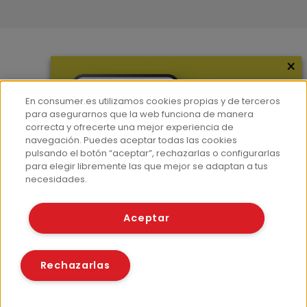
×
Más información
¿Quiénes somos?
En consumer.es utilizamos cookies propias y de terceros
Hemeroteca
para asegurarnos que la web funciona de manera
correcta y ofrecerte una mejor experiencia de
Contacto
navegación. Puedes aceptar todas las cookies
pulsando el botón “aceptar”, rechazarlas o configurarlas
Prensa
para elegir libremente las que mejor se adaptan a tus
Corpus Lingüístico Consumer
necesidades.
© Fundación EROSKI
Aceptar
Aviso legal
Políticas de privacidad
Políticas de cookies
Rechazarlas