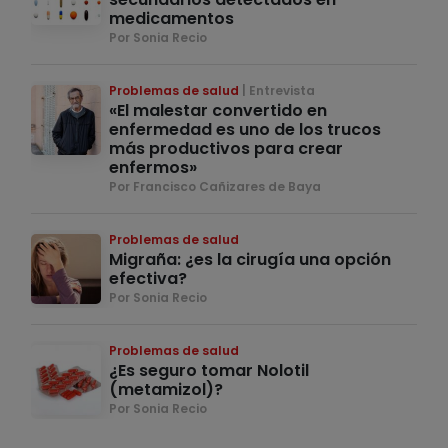
medicamentos
Por Sonia Recio
Problemas de salud
Entrevista
«El malestar convertido en
enfermedad es uno de los trucos
más productivos para crear
enfermos»
Por Francisco Cañizares de Baya
Problemas de salud
Migraña: ¿es la cirugía una opción
efectiva?
Por Sonia Recio
Problemas de salud
¿Es seguro tomar Nolotil
(metamizol)?
Por Sonia Recio