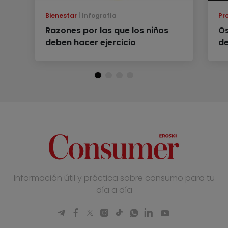
Bienestar
Infografía
Pr
Razones por las que los niños
Os
deben hacer ejercicio
de
Información útil y práctica sobre consumo para tu
día a día