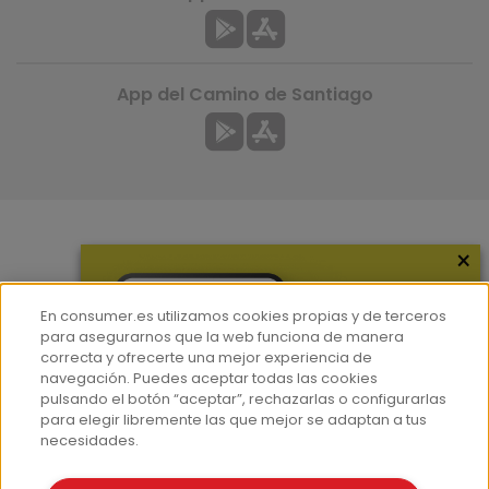
App del Camino de Santiago
×
Más información
¿Quiénes somos?
En consumer.es utilizamos cookies propias y de terceros
Hemeroteca
para asegurarnos que la web funciona de manera
correcta y ofrecerte una mejor experiencia de
Contacto
navegación. Puedes aceptar todas las cookies
pulsando el botón “aceptar”, rechazarlas o configurarlas
Prensa
para elegir libremente las que mejor se adaptan a tus
Corpus Lingüístico Consumer
necesidades.