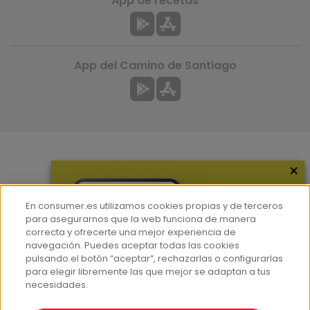
App de recetas
App del Camino de Santiago
×
Más información
¿Quiénes somos?
En consumer.es utilizamos cookies propias y de terceros
Hemeroteca
para asegurarnos que la web funciona de manera
correcta y ofrecerte una mejor experiencia de
Contacto
navegación. Puedes aceptar todas las cookies
pulsando el botón “aceptar”, rechazarlas o configurarlas
Prensa
para elegir libremente las que mejor se adaptan a tus
Corpus Lingüístico Consumer
necesidades.