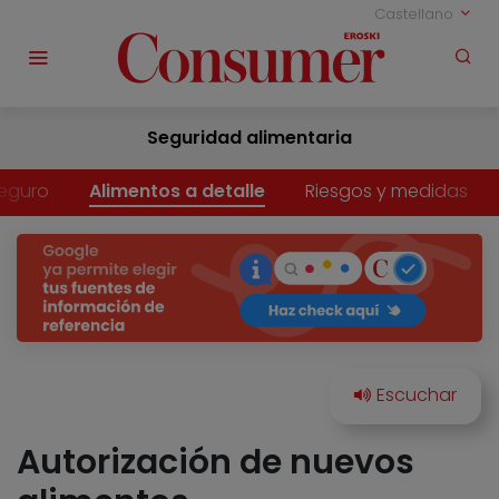
Castellano
Seguridad alimentaria
eguro
Alimentos a detalle
Riesgos y medidas
Autorización de nuevos