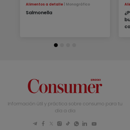
Alimentos a detalle
Monográfico
Al
Salmonella
¿P
bu
c
Información útil y práctica sobre consumo para tu
día a día