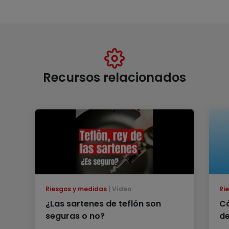
Recursos relacionados
Riesgos y medidas
Vídeo
Ri
¿Las sartenes de teflón son
Có
seguras o no?
de