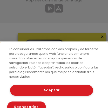
App del Camino de Santiago
×
Más información
¿Quiénes somos?
En consumer.es utilizamos cookies propias y de terceros
Hemeroteca
para asegurarnos que la web funciona de manera
correcta y ofrecerte una mejor experiencia de
Contacto
navegación. Puedes aceptar todas las cookies
pulsando el botón “aceptar”, rechazarlas o configurarlas
Prensa
para elegir libremente las que mejor se adaptan a tus
Corpus Lingüístico Consumer
necesidades.
© Fundación EROSKI
Aceptar
Aviso legal
Políticas de privacidad
Políticas de cookies
Rechazarlas