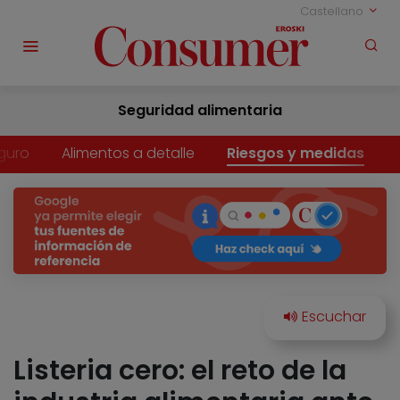
Castellano
Seguridad alimentaria
guro
Alimentos a detalle
Riesgos y medidas
Listeria cero: el reto de la