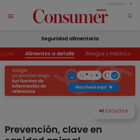
Castellano
Seguridad alimentaria
eguro
Alimentos a detalle
Riesgos y medidas
Prevención, clave en