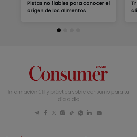
Pistas no fiables para conocer el
Tr
origen de los alimentos
al
Información útil y práctica sobre consumo para tu
día a día