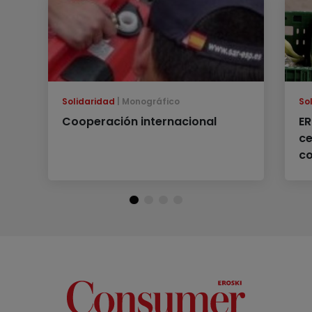
Solidaridad
Monográfico
So
Cooperación internacional
ER
ce
c